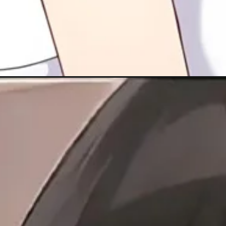
Đang mở
https://maunailxinh.com/hinh-anh-anime-nu-cute/