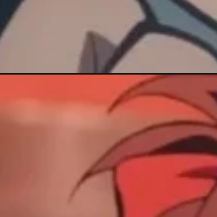
Đang mở
https://maunailxinh.com/tanjiro-meme/