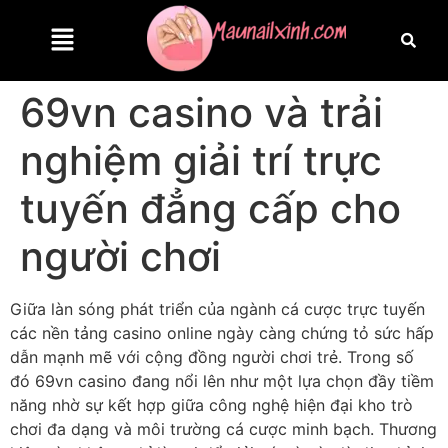
69vn casino và trải
nghiệm giải trí trực
tuyến đẳng cấp cho
người chơi
Giữa làn sóng phát triển của ngành cá cược trực tuyến
các nền tảng casino online ngày càng chứng tỏ sức hấp
dẫn mạnh mẽ với cộng đồng người chơi trẻ. Trong số
đó 69vn casino đang nổi lên như một lựa chọn đầy tiềm
năng nhờ sự kết hợp giữa công nghệ hiện đại kho trò
chơi đa dạng và môi trường cá cược minh bạch. Thương