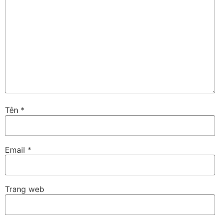
Tên
*
Email
*
Trang web