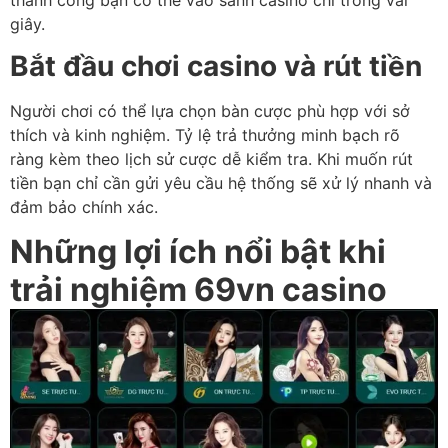
giây.
Bắt đầu chơi casino và rút tiền
Người chơi có thể lựa chọn bàn cược phù hợp với sở
thích và kinh nghiệm. Tỷ lệ trả thưởng minh bạch rõ
ràng kèm theo lịch sử cược dễ kiểm tra. Khi muốn rút
tiền bạn chỉ cần gửi yêu cầu hệ thống sẽ xử lý nhanh và
đảm bảo chính xác.
Những lợi ích nổi bật khi
trải nghiệm 69vn casino