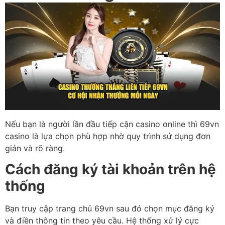
Nếu bạn là người lần đầu tiếp cận casino online thì 69vn
casino là lựa chọn phù hợp nhờ quy trình sử dụng đơn
giản và rõ ràng.
Cách đăng ký tài khoản trên hệ
thống
Bạn truy cập trang chủ 69vn sau đó chọn mục đăng ký
và điền thông tin theo yêu cầu. Hệ thống xử lý cực