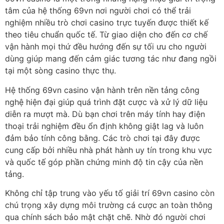
tâm của hệ thống 69vn nơi người chơi có thể trải
nghiệm nhiều trò chơi casino trực tuyến được thiết kế
theo tiêu chuẩn quốc tế. Từ giao diện cho đến cơ chế
vận hành mọi thứ đều hướng đến sự tối ưu cho người
dùng giúp mang đến cảm giác tương tác như đang ngồi
tại một sòng casino thực thụ.
Hệ thống 69vn casino vận hành trên nền tảng công
nghệ hiện đại giúp quá trình đặt cược và xử lý dữ liệu
diễn ra mượt mà. Dù bạn chơi trên máy tính hay điện
thoại trải nghiệm đều ổn định không giật lag và luôn
đảm bảo tính công bằng. Các trò chơi tại đây được
cung cấp bởi nhiều nhà phát hành uy tín trong khu vực
và quốc tế góp phần chứng minh độ tin cậy của nền
tảng.
Không chỉ tập trung vào yếu tố giải trí 69vn casino còn
chú trọng xây dựng môi trường cá cược an toàn thông
qua chính sách bảo mật chặt chẽ. Nhờ đó người chơi