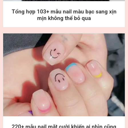
Tổng hợp 103+ mẫu nail màu bạc sang xịn
mịn không thể bỏ qua
220+ mẫu nail mặt cười khiến ai nhìn cũng