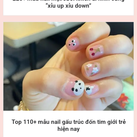
“xỉu up xỉu down”
Top 110+ mẫu nail gấu trúc đốn tim giới trẻ
hiện nay