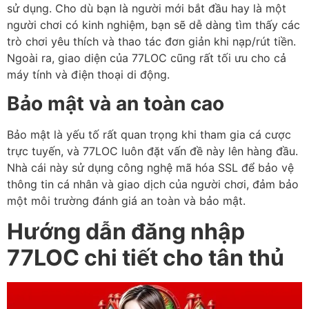
sử dụng. Cho dù bạn là người mới bắt đầu hay là một
người chơi có kinh nghiệm, bạn sẽ dễ dàng tìm thấy các
trò chơi yêu thích và thao tác đơn giản khi nạp/rút tiền.
Ngoài ra, giao diện của 77LOC cũng rất tối ưu cho cả
máy tính và điện thoại di động.
Bảo mật và an toàn cao
Bảo mật là yếu tố rất quan trọng khi tham gia cá cược
trực tuyến, và 77LOC luôn đặt vấn đề này lên hàng đầu.
Nhà cái này sử dụng công nghệ mã hóa SSL để bảo vệ
thông tin cá nhân và giao dịch của người chơi, đảm bảo
một môi trường đánh giá an toàn và bảo mật.
Hướng dẫn đăng nhập
77LOC chi tiết cho tân thủ