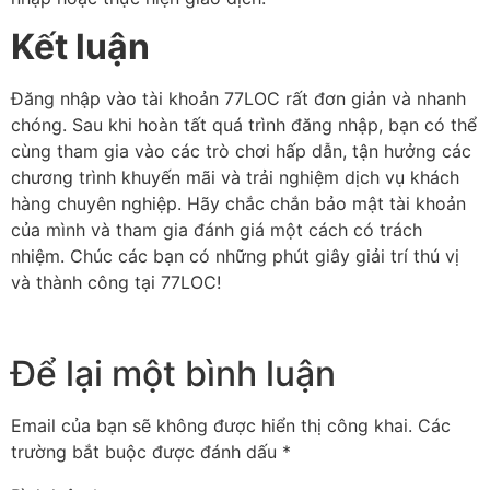
Kết luận
Đăng nhập vào tài khoản 77LOC rất đơn giản và nhanh
chóng. Sau khi hoàn tất quá trình đăng nhập, bạn có thể
cùng tham gia vào các trò chơi hấp dẫn, tận hưởng các
chương trình khuyến mãi và trải nghiệm dịch vụ khách
hàng chuyên nghiệp. Hãy chắc chắn bảo mật tài khoản
của mình và tham gia đánh giá một cách có trách
nhiệm. Chúc các bạn có những phút giây giải trí thú vị
và thành công tại 77LOC!
Để lại một bình luận
Email của bạn sẽ không được hiển thị công khai.
Các
trường bắt buộc được đánh dấu
*