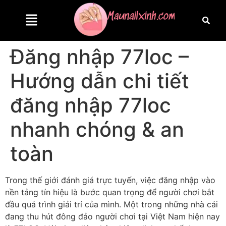
Đăng nhập 77loc –
Hướng dẫn chi tiết
đăng nhập 77loc
nhanh chóng & an
toàn
Trong thế giới đánh giá trực tuyến, việc đăng nhập vào
nền tảng tín hiệu là bước quan trọng để người chơi bắt
đầu quá trình giải trí của mình. Một trong những nhà cái
đang thu hút đông đảo người chơi tại Việt Nam hiện nay