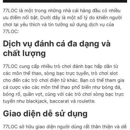
77LOC là một trong những nhà cái hàng đầu có nhiều
ưu điểm nổi bật. Dưới đây là một số lý do khiến người
chơi lại yêu thích và tin tưởng sử dụng dịch vụ của
77LOC:
Dịch vụ đánh cá đa dạng và
chất lượng
77LOC cung cấp nhiều trò chơi đánh bạc hấp dẫn từ
các môn thể thao, sòng bạc trực tuyến, trò chơi slot
cho đến các trò chơi điện tử khác. Bạn có thể tham gia
cá cược vào các môn thể thao phổ biến như bóng đá,
bóng rổ, quần vợt, cùng với các trò chơi sòng bạc trực
tuyến như blackjack, baccarat và roulette.
Giao diện dễ sử dụng
77LOC sở hữu giao diện người dùng rất thân thiện và dễ