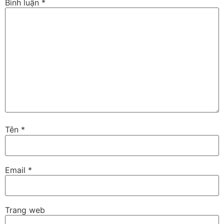
Bình luận
*
Tên
*
Email
*
Trang web