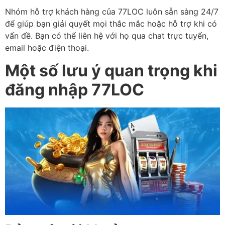
Nhóm hỗ trợ khách hàng của 77LOC luôn sẵn sàng 24/7
để giúp bạn giải quyết mọi thắc mắc hoặc hỗ trợ khi có
vấn đề. Bạn có thể liên hệ với họ qua chat trực tuyến,
email hoặc điện thoại.
Một số lưu ý quan trọng khi
đăng nhập 77LOC