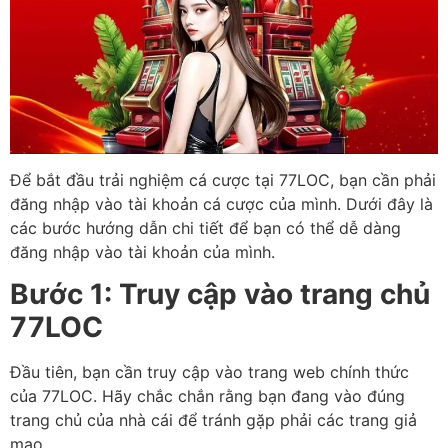
Để bắt đầu trải nghiệm cá cược tại 77LOC, bạn cần phải
đăng nhập vào tài khoản cá cược của mình. Dưới đây là
các bước hướng dẫn chi tiết để bạn có thể dễ dàng
đăng nhập vào tài khoản của mình.
Bước 1: Truy cập vào trang chủ
77LOC
Đầu tiên, bạn cần truy cập vào trang web chính thức
của 77LOC. Hãy chắc chắn rằng bạn đang vào đúng
trang chủ của nhà cái để tránh gặp phải các trang giả
mạo.