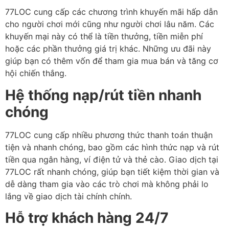
77LOC cung cấp các chương trình khuyến mãi hấp dẫn
cho người chơi mới cũng như người chơi lâu năm. Các
khuyến mại này có thể là tiền thưởng, tiền miễn phí
hoặc các phần thưởng giá trị khác. Những ưu đãi này
giúp bạn có thêm vốn để tham gia mua bán và tăng cơ
hội chiến thắng.
Hệ thống nạp/rút tiền nhanh
chóng
77LOC cung cấp nhiều phương thức thanh toán thuận
tiện và nhanh chóng, bao gồm các hình thức nạp và rút
tiền qua ngân hàng, ví điện tử và thẻ cào. Giao dịch tại
77LOC rất nhanh chóng, giúp bạn tiết kiệm thời gian và
dễ dàng tham gia vào các trò chơi mà không phải lo
lắng về giao dịch tài chính chính.
Hỗ trợ khách hàng 24/7