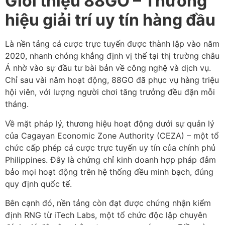
Giới thiệu 88GO – Thương
hiệu giải trí uy tín hàng đầu
Là nền tảng cá cược trực tuyến được thành lập vào năm
2020, nhanh chóng khẳng định vị thế tại thị trường châu
Á nhờ vào sự đầu tư bài bản về công nghệ và dịch vụ.
Chỉ sau vài năm hoạt động, 88GO đã phục vụ hàng triệu
hội viên, với lượng người chơi tăng trưởng đều đặn mỗi
tháng.
Về mặt pháp lý, thương hiệu hoạt động dưới sự quản lý
của Cagayan Economic Zone Authority (CEZA) – một tổ
chức cấp phép cá cược trực tuyến uy tín của chính phủ
Philippines. Đây là chứng chỉ kinh doanh hợp pháp đảm
bảo mọi hoạt động trên hệ thống đều minh bạch, đúng
quy định quốc tế.
Bên cạnh đó, nền tảng còn đạt được chứng nhận kiểm
định RNG từ iTech Labs, một tổ chức độc lập chuyên