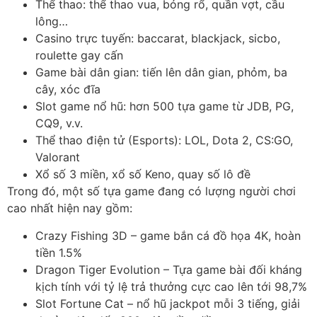
Thể thao: thể thao vua, bóng rổ, quần vợt, cầu
lông…
Casino trực tuyến: baccarat, blackjack, sicbo,
roulette gay cấn
Game bài dân gian: tiến lên dân gian, phỏm, ba
cây, xóc đĩa
Slot game nổ hũ: hơn 500 tựa game từ JDB, PG,
CQ9, v.v.
Thể thao điện tử (Esports): LOL, Dota 2, CS:GO,
Valorant
Xổ số 3 miền, xổ số Keno, quay số lô đề
Trong đó, một số tựa game đang có lượng người chơi
cao nhất hiện nay gồm:
Crazy Fishing 3D – game bắn cá đồ họa 4K, hoàn
tiền 1.5%
Dragon Tiger Evolution – Tựa game bài đối kháng
kịch tính với tỷ lệ trả thưởng cực cao lên tới 98,7%
Slot Fortune Cat – nổ hũ jackpot mỗi 3 tiếng, giải