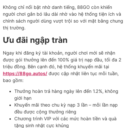
Không chỉ nổi bật nhờ danh tiếng, 88GO còn khiến
người chơi gắn bó lâu dài nhờ vào hệ thống tiện ích và
chính sách người dùng vượt trội so với mặt bằng chung
thị trường.
Ưu đãi ngập tràn
Ngay khi đăng ký tài khoản, người chơi mới sẽ nhận
được gói thưởng lên đến 100% giá trị nạp đầu, tối đa 2
triệu đồng. Bên cạnh đó, hệ thống khuyến mãi tại
https://88go.autos/
được cập nhật liên tục mỗi tuần,
bao gồm:
Thưởng hoàn trả hàng ngày lên đến 1.2%, không
giới hạn
Khuyến mãi theo chu kỳ nạp 3 lần – mỗi lần nạp
đều được cộng thưởng riêng
Chương trình VIP với các mức hoàn tiền và quà
tặng sinh nhật cực khủng