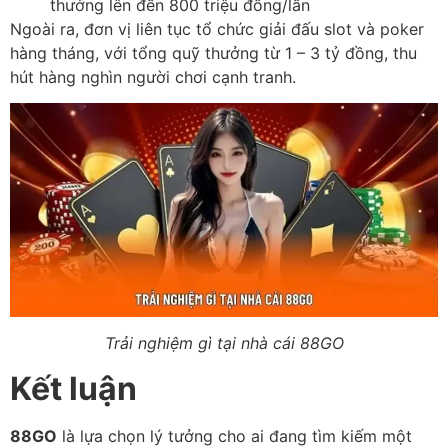
thưởng lên đến 800 triệu đồng/lần
Ngoài ra, đơn vị liên tục tổ chức giải đấu slot và poker
hàng tháng, với tổng quỹ thưởng từ 1 – 3 tỷ đồng, thu
hút hàng nghìn người chơi cạnh tranh.
Trải nghiệm gì tại nhà cái 88GO
Kết luận
88GO
là lựa chọn lý tưởng cho ai đang tìm kiếm một