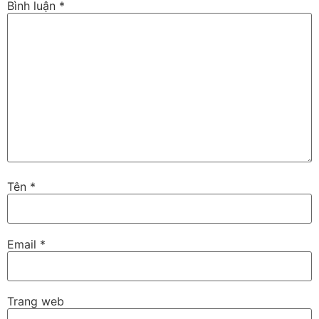
Bình luận
*
Tên
*
Email
*
Trang web