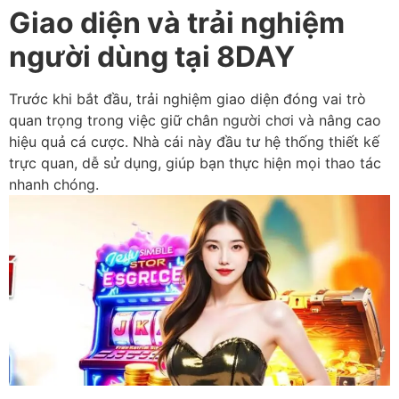
Giao diện và trải nghiệm
người dùng tại 8DAY
Trước khi bắt đầu, trải nghiệm giao diện đóng vai trò
quan trọng trong việc giữ chân người chơi và nâng cao
hiệu quả cá cược. Nhà cái này đầu tư hệ thống thiết kế
trực quan, dễ sử dụng, giúp bạn thực hiện mọi thao tác
nhanh chóng.