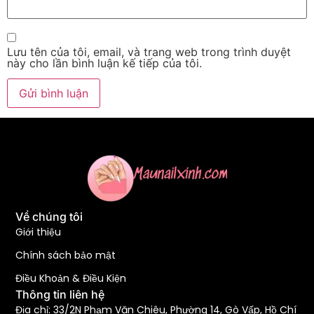
Lưu tên của tôi, email, và trang web trong trình duyệt
này cho lần bình luận kế tiếp của tôi.
Về chúng tôi
Giới thiệu
Chính sách bảo mật
Điều Khoản & Điều Kiện
Thông tin liên hệ
Địa chỉ: 33/2N Phạm Văn Chiêu, Phường 14, Gò Vấp, Hồ Chí