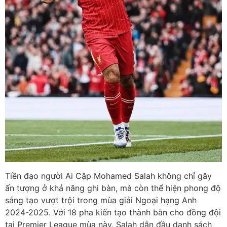
Tiền đạo người Ai Cập Mohamed Salah không chỉ gây
ấn tượng ở khả năng ghi bàn, mà còn thể hiện phong độ
sáng tạo vượt trội trong mùa giải Ngoại hạng Anh
2024-2025. Với 18 pha kiến tạo thành bàn cho đồng đội
tại Premier League mùa này, Salah dẫn đầu danh sách