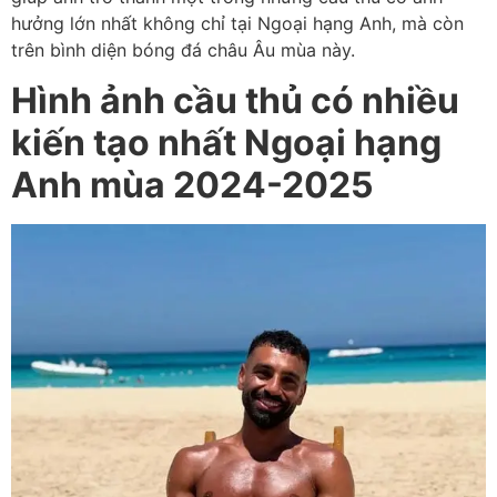
hưởng lớn nhất không chỉ tại Ngoại hạng Anh, mà còn
trên bình diện bóng đá châu Âu mùa này.
Hình ảnh cầu thủ có nhiều
kiến tạo nhất Ngoại hạng
Anh mùa 2024-2025