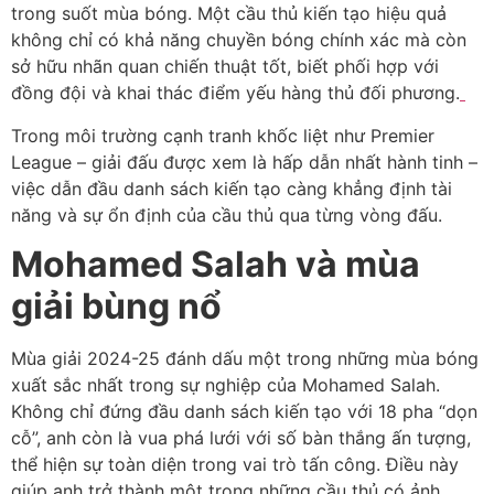
trong suốt mùa bóng. Một cầu thủ kiến tạo hiệu quả
không chỉ có khả năng chuyền bóng chính xác mà còn
sở hữu nhãn quan chiến thuật tốt, biết phối hợp với
đồng đội và khai thác điểm yếu hàng thủ đối phương.
Trong môi trường cạnh tranh khốc liệt như Premier
League – giải đấu được xem là hấp dẫn nhất hành tinh –
việc dẫn đầu danh sách kiến tạo càng khẳng định tài
năng và sự ổn định của cầu thủ qua từng vòng đấu.
Mohamed Salah và mùa
giải bùng nổ
Mùa giải 2024-25 đánh dấu một trong những mùa bóng
xuất sắc nhất trong sự nghiệp của Mohamed Salah.
Không chỉ đứng đầu danh sách kiến tạo với 18 pha “dọn
cỗ”, anh còn là vua phá lưới với số bàn thắng ấn tượng,
thể hiện sự toàn diện trong vai trò tấn công. Điều này
giúp anh trở thành một trong những cầu thủ có ảnh