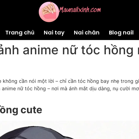
Trang chủ
Nai tay
Nai chân
Blog nail
ảnh anime nữ tóc hồng
không cần nói một lời – chỉ cần tóc hồng bay nhẹ trong gió
 anime nữ tóc hồng – nơi mà ánh mắt dịu dàng, nụ cười 
hồng cute