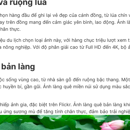
và ruộng lúa
chọn hàng đầu để ghi lại vẻ đẹp của cánh đồng, từ lúa chí
bay trên đồng mang đến cảm giác yên bình, lao động. Ảnh
chân thực.
ệu du lịch chọn loại ảnh này, với hàng chục triệu lượt xem
 nông nghiệp. Với độ phân giải cao từ Full HD đến 4K, bộ ả
 bản làng
cuộc sống vùng cao, từ nhà sàn gỗ đến ruộng bậc thang. M
 huyền bí, gần gũi. Ảnh làng quê miền núi sử dụng màu sắc
hiếp ảnh gia, đặc biệt trên Flickr. Ảnh làng quê bản làng k
u ứng sương mù để tăng tính chân thực, đảm bảo trải nghi