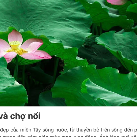
và chợ nổi
ẻ đẹp của miền Tây sông nước, từ thuyền bè trên sông đến 
g mang đến cảm giác mộc mạc, sinh động. Ảnh làng quê s