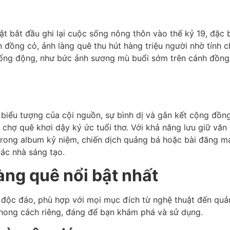
uật bắt đầu ghi lại cuộc sống nông thôn vào thế kỷ 19, đặ
rên đồng cỏ, ảnh làng quê thu hút hàng triệu người nhờ tín
ống động, như bức ảnh sương mù buổi sớm trên cánh đồng l
 biểu tượng của cội nguồn, sự bình dị và gắn kết cộng đồn
 chợ quê khơi dậy ký ức tuổi thơ. Với khả năng lưu giữ văn 
trong album kỷ niệm, chiến dịch quảng bá hoặc bài đăng mạ
các nhà sáng tạo.
ng quê nổi bật nhất
độc đáo, phù hợp với mọi mục đích từ nghệ thuật đến quản
hong cách riêng, đáng để bạn khám phá và sử dụng.