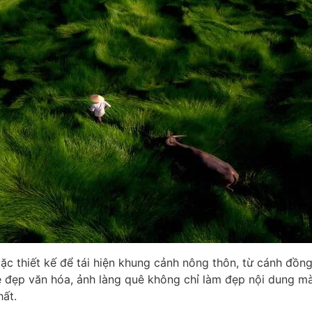
ặc thiết kế để tái hiện khung cảnh nông thôn, từ cánh đồn
ẻ đẹp văn hóa, ảnh làng quê không chỉ làm đẹp nội dung mà
hất.