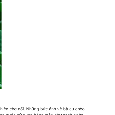
phiên chợ nổi. Những bức ảnh về bà cụ chèo
ông nước sử dụng bảng màu như xanh nước,