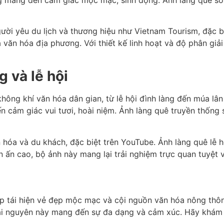
ười yêu du lịch và thương hiệu như Vietnam Tourism, đặc bi
ăn hóa địa phương. Với thiết kế linh hoạt và độ phân giải
 và lễ hội
 không khí văn hóa dân gian, từ lễ hội đình làng đến múa l
 cảm giác vui tươi, hoài niệm. Ảnh làng quê truyền thống 
 hóa và du khách, đặc biệt trên YouTube. Ảnh làng quê lễ h
in ấn cao, bộ ảnh này mang lại trải nghiệm trực quan tuyệt v
iúp tái hiện vẻ đẹp mộc mạc và cội nguồn văn hóa nông thô
 tài nguyên này mang đến sự đa dạng và cảm xúc. Hãy khám