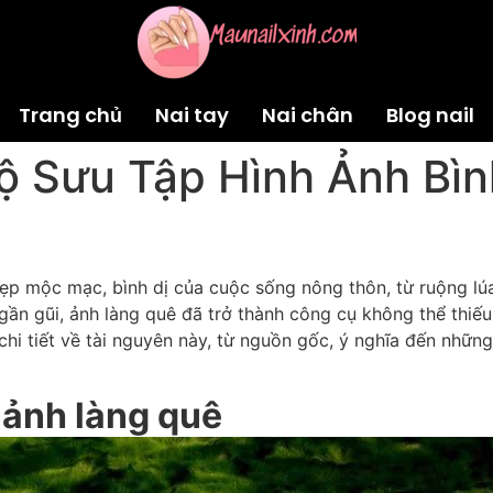
Trang chủ
Nai tay
Nai chân
Blog nail
ộ Sưu Tập Hình Ảnh Bìn
ẻ đẹp mộc mạc, bình dị của cuộc sống nông thôn, từ ruộng 
ần gũi, ảnh làng quê đã trở thành công cụ không thể thiếu 
 chi tiết về tài nguyên này, từ nguồn gốc, ý nghĩa đến nhữ
ề ảnh làng quê