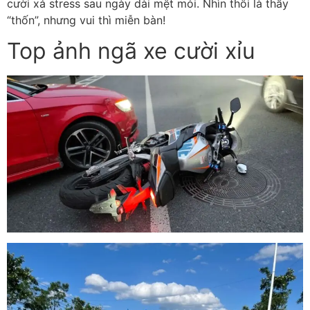
cười xả stress sau ngày dài mệt mỏi. Nhìn thôi là thấy
“thốn”, nhưng vui thì miễn bàn!
Top ảnh ngã xe cười xỉu