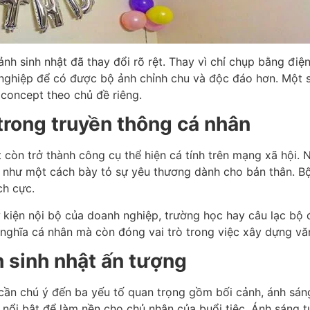
 sinh nhật đã thay đổi rõ rệt. Thay vì chỉ chụp bằng điện
nghiệp để có được bộ ảnh chỉnh chu và độc đáo hơn. Một 
 concept theo chủ đề riêng.
 trong truyền thông cá nhân
t còn trở thành công cụ thể hiện cá tính trên mạng xã hội. 
 như một cách bày tỏ sự yêu thương dành cho bản thân. Bộ
ch cực.
kiện nội bộ của doanh nghiệp, trường học hay câu lạc bộ để 
nghĩa cá nhân mà còn đóng vai trò trong việc xây dựng văn
h sinh nhật ấn tượng
cần chú ý đến ba yếu tố quan trọng gồm bối cảnh, ánh sán
ủ nổi bật để làm nền cho chủ nhân của buổi tiệc. Ánh sáng 