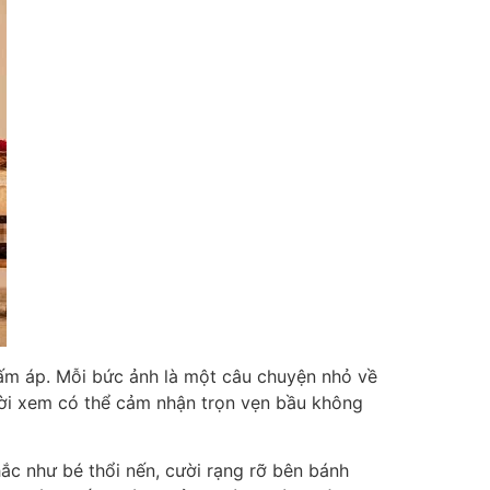
m ấm áp. Mỗi bức ảnh là một câu chuyện nhỏ về
ời xem có thể cảm nhận trọn vẹn bầu không
hắc như bé thổi nến, cười rạng rỡ bên bánh