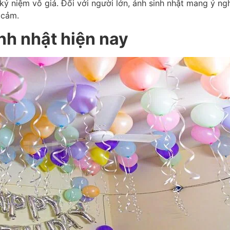
ỷ niệm vô giá. Đối với người lớn, ảnh sinh nhật mang ý ng
 cảm.
nh nhật hiện nay