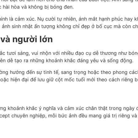
 hài hòa và không bị bóng đen.
chính là cảm xúc. Nụ cười tự nhiên, ánh mắt hạnh phúc hay
ộ ảnh sinh nhật ấn tượng không chỉ đẹp ở bố cục mà còn ch
 và người lớn
c tươi sáng, vui nhộn với nhiều đạo cụ dễ thương như bó
nên dễ tạo ra những khoảnh khắc đáng yêu và sống động.
ường hướng đến sự tinh tế, sang trọng hoặc theo phong các
oặc hiện đại để lưu giữ cột mốc tuổi mới theo cách riêng b
hững khoảnh khắc ý nghĩa và cảm xúc chân thật trong ngày 
ept chuyên nghiệp, mỗi bức ảnh đều mang giá trị riêng và 