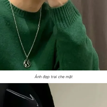
Ảnh đẹp trai che mặt​