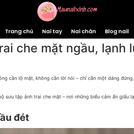
Trang chủ
Nai tay
Nai chân
Blog nail
trai che mặt ngầu, lạnh 
ông cần lộ mặt, không cần lời nói – chỉ cần một dáng đứng,
bộ sưu tập ảnh trai che mặt – nơi những biểu cảm ẩn giấu lại
gầu đét