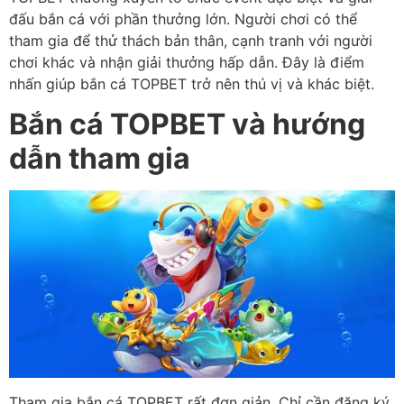
đấu bắn cá với phần thưởng lớn. Người chơi có thể
tham gia để thử thách bản thân, cạnh tranh với người
chơi khác và nhận giải thưởng hấp dẫn. Đây là điểm
nhấn giúp bắn cá TOPBET trở nên thú vị và khác biệt.
Bắn cá TOPBET và hướng
dẫn tham gia
Tham gia bắn cá TOPBET rất đơn giản. Chỉ cần đăng ký