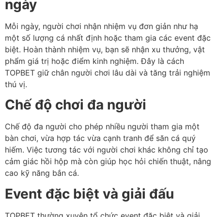
ngày
Mỗi ngày, người chơi nhận nhiệm vụ đơn giản như hạ
một số lượng cá nhất định hoặc tham gia các event đặc
biệt. Hoàn thành nhiệm vụ, bạn sẽ nhận xu thưởng, vật
phẩm giá trị hoặc điểm kinh nghiệm. Đây là cách
TOPBET giữ chân người chơi lâu dài và tăng trải nghiệm
thú vị.
Chế độ chơi đa người
Chế độ đa người cho phép nhiều người tham gia một
bàn chơi, vừa hợp tác vừa cạnh tranh để săn cá quý
hiếm. Việc tương tác với người chơi khác không chỉ tạo
cảm giác hồi hộp mà còn giúp học hỏi chiến thuật, nâng
cao kỹ năng bắn cá.
Event đặc biệt và giải đấu
TOPBET thường xuyên tổ chức event đặc biệt và giải