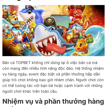
Bắn cá TOPBET không chỉ dừng lại ở việc bắn cá mà
còn mang đến nhiều tính năng độc đáo. Hệ thống nhiệm
vụ hàng ngày, event đặc biệt và phần thưởng hấp dẫn
giúp trò chơi không bao giờ nhàm chán. Người chơi còn
có thể tương tác với bạn bè hoặc cạnh tranh với những
người chơi khác trên toàn cầu.
Nhiệm vụ và phần thưởng hàng