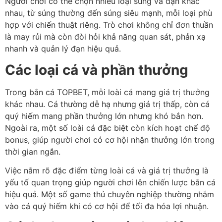
Người chơi có thể chọn nhiều loại súng và đạn khác
nhau, từ súng thường đến súng siêu mạnh, mỗi loại phù
hợp với chiến thuật riêng. Trò chơi không chỉ đơn thuần
là may rủi mà còn đòi hỏi khả năng quan sát, phản xạ
nhanh và quản lý đạn hiệu quả.
Các loại cá và phần thưởng
Trong bắn cá TOPBET, mỗi loài cá mang giá trị thưởng
khác nhau. Cá thường dễ hạ nhưng giá trị thấp, còn cá
quý hiếm mang phần thưởng lớn nhưng khó bắn hơn.
Ngoài ra, một số loài cá đặc biệt còn kích hoạt chế độ
bonus, giúp người chơi có cơ hội nhận thưởng lớn trong
thời gian ngắn.
Việc nắm rõ đặc điểm từng loài cá và giá trị thưởng là
yếu tố quan trọng giúp người chơi lên chiến lược bắn cá
hiệu quả. Một số game thủ chuyên nghiệp thường nhắm
vào cá quý hiếm khi có cơ hội để tối đa hóa lợi nhuận.