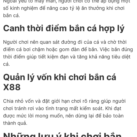
Ngoài yếu tố may mắn, người chơi có thể áp dụng một
số kinh nghiệm để nâng cao tỷ lệ ăn thưởng khi chơi
bắn cá.
Canh thời điểm bắn cá hợp lý
Người chơi nên quan sát đường đi của cá và chờ thời
điểm cá bơi chậm hoặc gom đàn để bắn. Việc bắn đúng
thời điểm giúp tiết kiệm đạn và tăng khả năng tiêu diệt
cá.
Quản lý vốn khi chơi bắn cá
X88
Chia nhỏ vốn và đặt giới hạn chơi rõ ràng giúp người
chơi tránh rơi vào tình trạng mất kiểm soát. Khi đạt
được mức lời mong muốn, nên dừng lại để bảo toàn
thành quả.
Những lưu ý khi chơi bắn