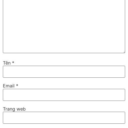
Tên
*
Email
*
Trang web