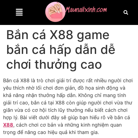
Bắn cá X88 game
bắn cá hấp dẫn dễ
chơi thưởng cao
Bắn cá X88 là trò chơi giải trí được rất nhiều người chơi
yêu thích nhờ lối chơi đơn giản, đồ họa sinh động và
khả năng nhận thưởng hấp dẫn. Không chỉ mang tính
giải trí cao, bắn cá tại X88 còn giúp người chơi vừa thư
giãn vừa có cơ hội tích lũy thưởng nếu biết cách chơi
hợp lý. Bài viết dưới đây sẽ giúp bạn hiểu rõ về bắn cá
X88
, cách chơi cơ bản và những kinh nghiệm quan
trọng để nâng cao hiệu quả khi tham gia.