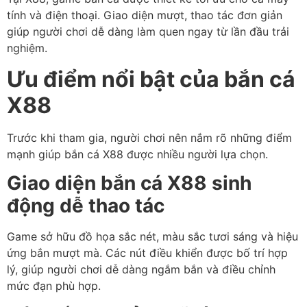
tính và điện thoại. Giao diện mượt, thao tác đơn giản
giúp người chơi dễ dàng làm quen ngay từ lần đầu trải
nghiệm.
Ưu điểm nổi bật của bắn cá
X88
Trước khi tham gia, người chơi nên nắm rõ những điểm
mạnh giúp bắn cá X88 được nhiều người lựa chọn.
Giao diện bắn cá X88 sinh
động dễ thao tác
Game sở hữu đồ họa sắc nét, màu sắc tươi sáng và hiệu
ứng bắn mượt mà. Các nút điều khiển được bố trí hợp
lý, giúp người chơi dễ dàng ngắm bắn và điều chỉnh
mức đạn phù hợp.