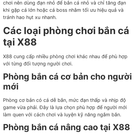
chơi nên dùng đạn nhỏ để bắn cá nhỏ và chỉ tăng đạn
khi gặp cá lớn hoặc cá boss nhằm tối ưu hiệu quả và
tránh hao hụt xu nhanh.
Các loại phòng chơi bắn cá
tại X88
X88 cung cấp nhiều phòng chơi khác nhau để phù hợp
với từng đối tượng người chơi.
Phòng bắn cá cơ bản cho người
mới
Phòng cơ bản có cá dễ bắn, mức đạn thấp và nhịp độ
game vừa phải. Đây là lựa chọn phù hợp để người mới
làm quen với cách chơi và luyện kỹ năng ngắm bắn.
Phòng bắn cá nâng cao tại X88