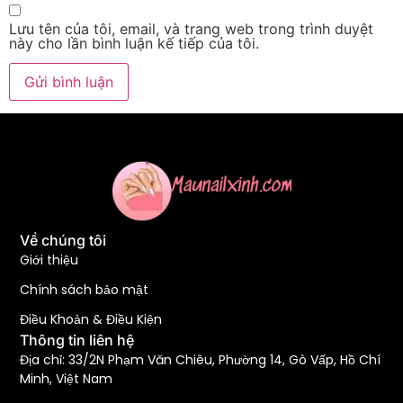
Lưu tên của tôi, email, và trang web trong trình duyệt
này cho lần bình luận kế tiếp của tôi.
Về chúng tôi
Giới thiệu
Chính sách bảo mật
Điều Khoản & Điều Kiện
Thông tin liên hệ
Địa chỉ: 33/2N Phạm Văn Chiêu, Phường 14, Gò Vấp, Hồ Chí
Minh, Việt Nam