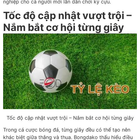
nghiệp cho cả người mới lẫn dân chơi kỳ cựu.
Tốc độ cập nhật vượt trội –
Nắm bắt cơ hội từng giây
Tốc độ cập nhật vượt trội – Nắm bắt cơ hội từng giây
Trong cá cược bóng đá, từng giây đều có thể tạo nên
khác biệt giữa thắng và thua. Bongdako thấu hiểu điều