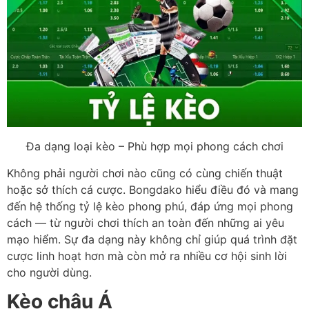
Đa dạng loại kèo – Phù hợp mọi phong cách chơi
Không phải người chơi nào cũng có cùng chiến thuật
hoặc sở thích cá cược. Bongdako hiểu điều đó và mang
đến hệ thống tỷ lệ kèo phong phú, đáp ứng mọi phong
cách — từ người chơi thích an toàn đến những ai yêu
mạo hiểm. Sự đa dạng này không chỉ giúp quá trình đặt
cược linh hoạt hơn mà còn mở ra nhiều cơ hội sinh lời
cho người dùng.
Kèo châu Á