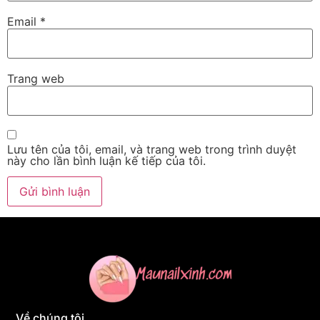
Email
*
Trang web
Lưu tên của tôi, email, và trang web trong trình duyệt
này cho lần bình luận kế tiếp của tôi.
Về chúng tôi