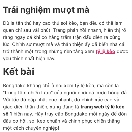
Trải nghiệm mượt mà
Dù là tân thủ hay cao thủ soi kèo, bạn đều có thể làm
quen chỉ sau vài phút. Trang phản hồi nhanh, hiển thị rõ
ràng ngay cả khi có hàng trăm trận đấu diễn ra cùng
lúc. Chính sự mượt mà và thân thiện ấy đã biến nhà cái
trở thành một trong những nền tảng xem
tỷ lệ kèo
được
yêu thích nhất hiện nay.
Kết bài
Bongdako không chỉ là nơi xem tỷ lệ kèo, mà còn là
“trung tâm chiến lược” của người chơi cá cược bóng đá.
Với tốc độ cập nhật cực nhanh, độ chính xác cao và
giao diện thân thiện, xứng đáng là
trang web tỷ lệ kèo
số 1
hiện nay. Hãy truy cập Bongdako mỗi ngày để đón
đầu cơ hội, soi kèo chuẩn và chinh phục chiến thắng
một cách chuyên nghiệp!