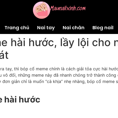
Trang chủ
Nai tay
Nai chân
Blog nail
hài hước, lầy lội cho 
át
a tay, thì bóp cổ meme chính là cách giải tỏa cực hài hước
vô đối, những meme này đã nhanh chóng trở thành công cụ 
ay đơn giản chỉ là muốn “cà khịa” nhẹ nhàng, bóp cổ meme 
 hài hước