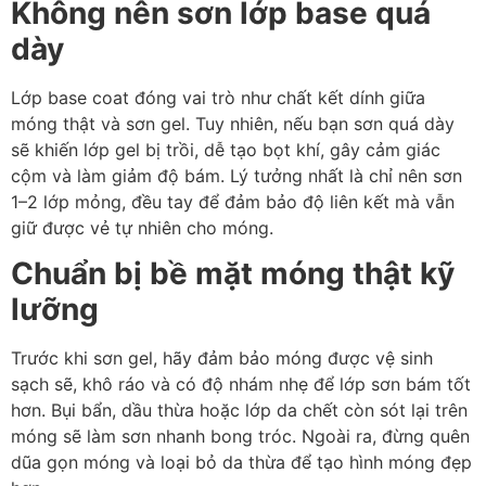
Không nên sơn lớp base quá
dày
Lớp base coat đóng vai trò như chất kết dính giữa
móng thật và sơn gel. Tuy nhiên, nếu bạn sơn quá dày
sẽ khiến lớp gel bị trồi, dễ tạo bọt khí, gây cảm giác
cộm và làm giảm độ bám. Lý tưởng nhất là chỉ nên sơn
1–2 lớp mỏng, đều tay để đảm bảo độ liên kết mà vẫn
giữ được vẻ tự nhiên cho móng.
Chuẩn bị bề mặt móng thật kỹ
lưỡng
Trước khi sơn gel, hãy đảm bảo móng được vệ sinh
sạch sẽ, khô ráo và có độ nhám nhẹ để lớp sơn bám tốt
hơn. Bụi bẩn, dầu thừa hoặc lớp da chết còn sót lại trên
móng sẽ làm sơn nhanh bong tróc. Ngoài ra, đừng quên
dũa gọn móng và loại bỏ da thừa để tạo hình móng đẹp