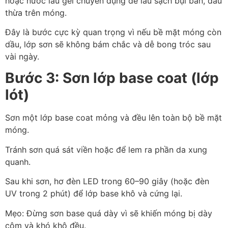
hoặc nước lau gel chuyên dụng để lau sạch bụi bẩn, dầu
thừa trên móng.
Đây là bước cực kỳ quan trọng vì nếu bề mặt móng còn
dầu, lớp sơn sẽ không bám chắc và dễ bong tróc sau
vài ngày.
Bước 3: Sơn lớp base coat (lớp
lót)
Sơn một lớp base coat mỏng và đều lên toàn bộ bề mặt
móng.
Tránh sơn quá sát viền hoặc để lem ra phần da xung
quanh.
Sau khi sơn, hơ đèn LED trong 60–90 giây (hoặc đèn
UV trong 2 phút) để lớp base khô và cứng lại.
Mẹo: Đừng sơn base quá dày vì sẽ khiến móng bị dày
cộm và khó khô đều.