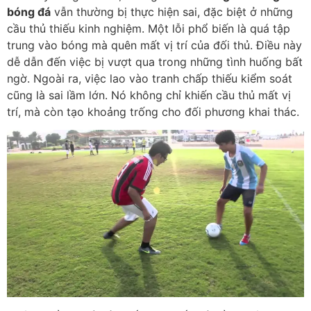
bóng đá
vẫn thường bị thực hiện sai, đặc biệt ở những
cầu thủ thiếu kinh nghiệm. Một lỗi phổ biến là quá tập
trung vào bóng mà quên mất vị trí của đối thủ. Điều này
dễ dẫn đến việc bị vượt qua trong những tình huống bất
ngờ. Ngoài ra, việc lao vào tranh chấp thiếu kiểm soát
cũng là sai lầm lớn. Nó không chỉ khiến cầu thủ mất vị
trí, mà còn tạo khoảng trống cho đối phương khai thác.