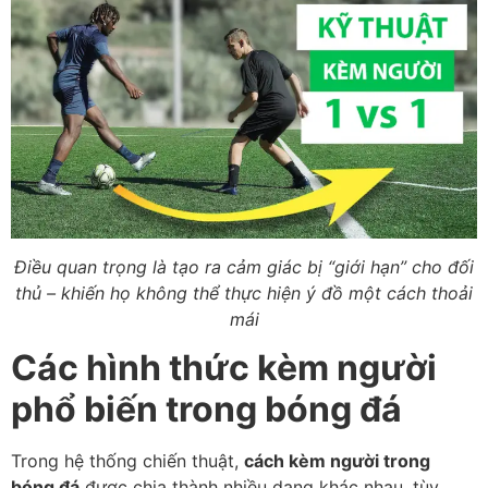
Điều quan trọng là tạo ra cảm giác bị “giới hạn” cho đối
thủ – khiến họ không thể thực hiện ý đồ một cách thoải
mái
Các hình thức kèm người
phổ biến trong bóng đá
Trong hệ thống chiến thuật,
cách kèm người trong
bóng đá
được chia thành nhiều dạng khác nhau, tùy