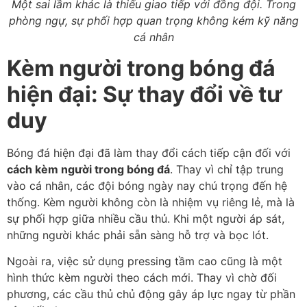
Một sai lầm khác là thiếu giao tiếp với đồng đội. Trong
phòng ngự, sự phối hợp quan trọng không kém kỹ năng
cá nhân
Kèm người trong bóng đá
hiện đại: Sự thay đổi về tư
duy
Bóng đá hiện đại đã làm thay đổi cách tiếp cận đối với
cách kèm người trong bóng đá
. Thay vì chỉ tập trung
vào cá nhân, các đội bóng ngày nay chú trọng đến hệ
thống. Kèm người không còn là nhiệm vụ riêng lẻ, mà là
sự phối hợp giữa nhiều cầu thủ. Khi một người áp sát,
những người khác phải sẵn sàng hỗ trợ và bọc lót.
Ngoài ra, việc sử dụng pressing tầm cao cũng là một
hình thức kèm người theo cách mới. Thay vì chờ đối
phương, các cầu thủ chủ động gây áp lực ngay từ phần