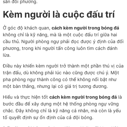
sân đối phương.
Kèm người là cuộc đấu trí
Ở góc độ khách quan,
cách kèm người trong bóng đá
không chỉ là kỹ năng, mà là một cuộc đấu trí giữa hai
cầu thủ. Người phòng ngự phải đọc được ý định của đối
phương, trong khi người tấn công luôn tìm cách đánh
lừa.
Điều này khiến kèm người trở thành một phần thú vị của
trận đấu, dù không phải lúc nào cũng được chú ý. Một
pha phòng ngự thành công có thể không nổi bật như
một bàn thắng, nhưng lại có giá trị tương đương.
Hiểu và thực hiện tốt
cách kèm người trong bóng đá
là
bước đầu để xây dựng một hệ thống phòng ngự vững
chắc. Đây không chỉ là kỹ năng cá nhân, mà còn là yếu
tố quyết định sự ổn định của cả đội bóng.