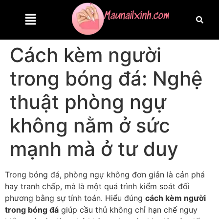
Cách kèm người
trong bóng đá: Nghệ
thuật phòng ngự
không nằm ở sức
mạnh mà ở tư duy
Trong bóng đá, phòng ngự không đơn giản là cản phá
hay tranh chấp, mà là một quá trình kiểm soát đối
phương bằng sự tính toán. Hiểu đúng
cách kèm người
trong bóng đá
giúp cầu thủ không chỉ hạn chế nguy