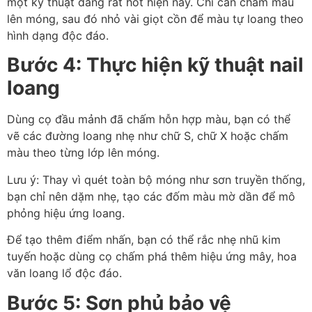
một kỹ thuật đang rất hot hiện nay. Chỉ cần chấm màu
lên móng, sau đó nhỏ vài giọt cồn để màu tự loang theo
hình dạng độc đáo.
Bước 4: Thực hiện kỹ thuật nail
loang
Dùng cọ đầu mảnh đã chấm hỗn hợp màu, bạn có thể
vẽ các đường loang nhẹ như chữ S, chữ X hoặc chấm
màu theo từng lớp lên móng.
Lưu ý: Thay vì quét toàn bộ móng như sơn truyền thống,
bạn chỉ nên dặm nhẹ, tạo các đốm màu mờ dần để mô
phỏng hiệu ứng loang.
Để tạo thêm điểm nhấn, bạn có thể rắc nhẹ nhũ kim
tuyến hoặc dùng cọ chấm phá thêm hiệu ứng mây, hoa
văn loang lổ độc đáo.
Bước 5: Sơn phủ bảo vệ