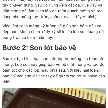
tẩy chuyên dụng. Sau đó dùng kềm cắt da, que đẩy và
dũa móng để làm sạch lớp da thừa quanh móng và tạo
dáng cho móng tay (tròn, vuông, oval… tùy ý thích).
Việc làm sạch móng kỹ lưỡng sẽ giúp sơn bám đều và
đẹp hơn. Móng chưa xử lý kỹ sẽ khiến lớp sơn loang dễ
bong tróc và kém thẩm mỹ.
Bước 2: Sơn lót bảo vệ
Sau khi tạo hình, bạn sơn một lớp lót mỏng lên toàn bộ
móng. Lớp sơn này giúp bảo vệ bề mặt móng và tạo độ
bám tốt cho các lớp màu phía sau. Với kiểu nail loang,
bạn chỉ nên sơn lót nhẹ tay để giữ được độ tự nhiên cần
thiết.