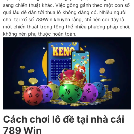
sang chiến thuật khác. Việc gồng gánh theo một con số
quá lâu dễ dẫn tới thua lỗ không đáng có. Nhiều người
chơi tại xổ số 789Win khuyên rằng, chỉ nên coi đây là
một chiến thuật trong tổng thể nhiều phương pháp chơi,
không nên phụ thuộc hoàn toàn.
Cách chơi lô đề tại nhà cái
789 Win