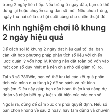
trong 2 ngày liên tiếp. Nếu trúng ở ngày đầu, bạn có thể
dừng lại hoặc chuyển sang dàn số mới. Nếu chưa trúng,
ngày thứ hai sẽ là cơ hội cuối cùng cho chiến thuật đó.
Kinh nghiệm chơi lô khung
2 ngày hiệu quả
Để cách soi lô khung 2 ngày đạt hiệu quả tối đa, bạn
cần kết hợp phương pháp phân tích số liệu với chiến
lược quản lý vốn hợp lý. Không nên đặt toàn bộ vốn vào
một con số duy nhất mà nên chia nhỏ để giảm rủi ro.
Tại xổ số 789Win, bạn có thể lưu lại các kết quả phân
tích của mình qua từng kỳ để so sánh và rút kinh
nghiệm. Điều này giúp bạn dần hoàn thiện khả năng dự
đoán và nhận biết quy luật xuất hiện của các con số.
Ngoài ra, đừng để cảm xúc chi phối quyết định. Nếu số
bạn chọn không về sau 2 ngày, hãy tạm dừng và chuyển