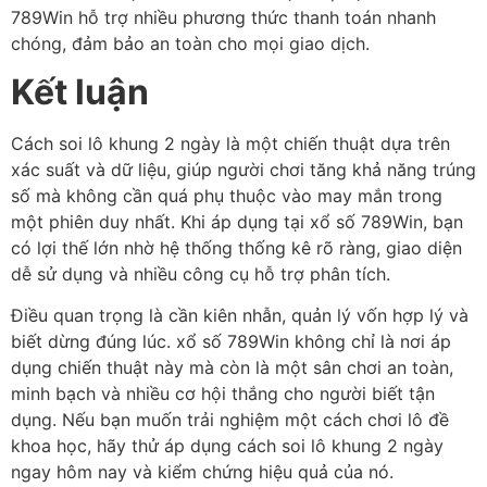
789Win hỗ trợ nhiều phương thức thanh toán nhanh
chóng, đảm bảo an toàn cho mọi giao dịch.
Kết luận
Cách soi lô khung 2 ngày là một chiến thuật dựa trên
xác suất và dữ liệu, giúp người chơi tăng khả năng trúng
số mà không cần quá phụ thuộc vào may mắn trong
một phiên duy nhất. Khi áp dụng tại xổ số 789Win, bạn
có lợi thế lớn nhờ hệ thống thống kê rõ ràng, giao diện
dễ sử dụng và nhiều công cụ hỗ trợ phân tích.
Điều quan trọng là cần kiên nhẫn, quản lý vốn hợp lý và
biết dừng đúng lúc. xổ số 789Win không chỉ là nơi áp
dụng chiến thuật này mà còn là một sân chơi an toàn,
minh bạch và nhiều cơ hội thắng cho người biết tận
dụng. Nếu bạn muốn trải nghiệm một cách chơi lô đề
khoa học, hãy thử áp dụng cách soi lô khung 2 ngày
ngay hôm nay và kiểm chứng hiệu quả của nó.