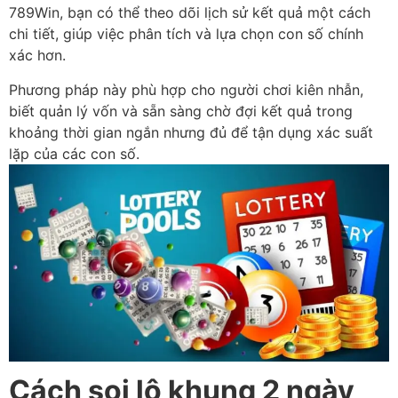
789Win, bạn có thể theo dõi lịch sử kết quả một cách
chi tiết, giúp việc phân tích và lựa chọn con số chính
xác hơn.
Phương pháp này phù hợp cho người chơi kiên nhẫn,
biết quản lý vốn và sẵn sàng chờ đợi kết quả trong
khoảng thời gian ngắn nhưng đủ để tận dụng xác suất
lặp của các con số.
Cách soi lô khung 2 ngày