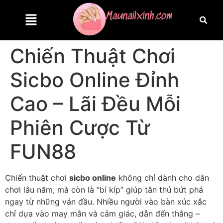
Chiến Thuật Chơi
Sicbo Online Đỉnh
Cao – Lãi Đều Mỗi
Phiên Cược Từ
FUN88
Chiến thuật chơi
sicbo online
không chỉ dành cho dân
chơi lâu năm, mà còn là “bí kíp” giúp tân thủ bứt phá
ngay từ những ván đầu. Nhiều người vào bàn xúc xắc
chỉ dựa vào may mắn và cảm giác, dẫn đến thắng –