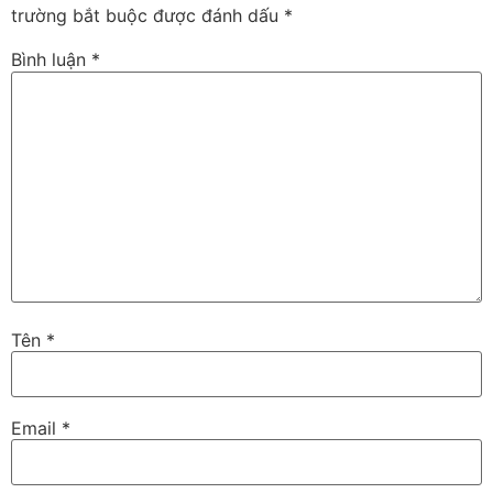
trường bắt buộc được đánh dấu
*
Bình luận
*
Tên
*
Email
*