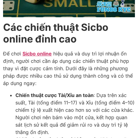
Các chiến thuật Sicbo
online đỉnh cao
Để chơi
Sicbo online
hiệu quả và duy trì lợi nhuận ổn
định, người chơi cần áp dụng các chiến thuật phù hợp
thay vì đặt cược cảm tính. Dưới đây là những phương
pháp được nhiều cao thủ sử dụng thành công và có thể
áp dụng ngay:
Chiến thuật cược Tài/Xỉu an toàn
: Dựa trên xác
suất, Tài (tổng điểm 11–17) và Xỉu (tổng điểm 4–10)
chiếm tỷ lệ xuất hiện cao hơn so với các cửa khác.
Người chơi nên bám vào một cửa, kết hợp quan
sát lịch sử kết quả để giảm rủi ro và duy trì tỷ lệ
thắng ổn định.