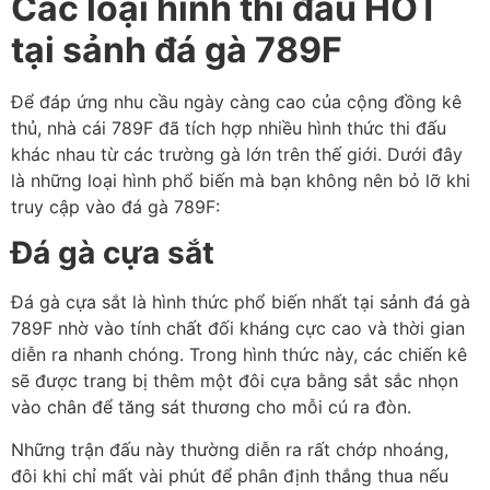
Các loại hình thi đấu HOT
tại sảnh đá gà 789F
Để đáp ứng nhu cầu ngày càng cao của cộng đồng kê
thủ, nhà cái 789F đã tích hợp nhiều hình thức thi đấu
khác nhau từ các trường gà lớn trên thế giới. Dưới đây
là những loại hình phổ biến mà bạn không nên bỏ lỡ khi
truy cập vào đá gà 789F:
Đá gà cựa sắt
Đá gà cựa sắt là hình thức phổ biến nhất tại sảnh đá gà
789F nhờ vào tính chất đối kháng cực cao và thời gian
diễn ra nhanh chóng. Trong hình thức này, các chiến kê
sẽ được trang bị thêm một đôi cựa bằng sắt sắc nhọn
vào chân để tăng sát thương cho mỗi cú ra đòn.
Những trận đấu này thường diễn ra rất chớp nhoáng,
đôi khi chỉ mất vài phút để phân định thắng thua nếu