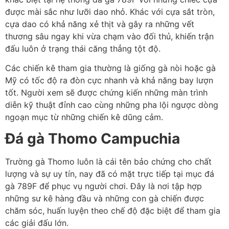
được mài sắc như lưỡi dao nhỏ. Khác với cựa sắt tròn,
cựa dao có khả năng xẻ thịt và gây ra những vết
thương sâu ngay khi vừa chạm vào đối thủ, khiến trận
đấu luôn ở trạng thái căng thẳng tột độ.
Các chiến kê tham gia thường là giống gà nòi hoặc gà
Mỹ có tốc độ ra đòn cực nhanh và khả năng bay lượn
tốt. Người xem sẽ được chứng kiến những màn trình
diễn kỹ thuật đỉnh cao cùng những pha lội ngược dòng
ngoạn mục từ những chiến kê dũng cảm.
Đá gà Thomo Campuchia
Trường gà Thomo luôn là cái tên bảo chứng cho chất
lượng và sự uy tín, nay đã có mặt trực tiếp tại mục đá
gà 789F để phục vụ người chơi. Đây là nơi tập hợp
những sư kê hàng đầu và những con gà chiến được
chăm sóc, huấn luyện theo chế độ đặc biệt để tham gia
các giải đấu lớn.