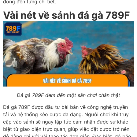
động đến từng chi tiết.
Vài nét về sảnh đá gà 789F
Đá gà 789F đem đến một sân chơi chân thật
Đá gà 789F được đầu tư bài bản về công nghệ truyền
tải và hệ thống kèo cược đa dạng. Người chơi khi truy
cập vào sảnh sẽ ngay lập tức cảm nhận được sự khác
biệt từ giao diện trực quan, giúp việc đặt cược trở nên
dễ dàng chỉ với vài thao tác đơn giản. Đặc biệt, độ bảo