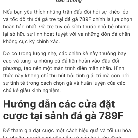
đấu trường
Nếu bạn yêu thích những trận đấu đòi hỏi sự khéo léo
và tốc độ thì đá gà tre tại đá gà 789F chính là lựa chọn
hoàn hảo nhất. Gà tre tuy có kích thước nhỏ bé nhưng
lại sở hữu sự linh hoạt tuyệt vời và những đòn đá chân
không cực kỳ chính xác.
Do có trọng lượng nhẹ, các chiến kê này thường bay
cao và tung ra những cú đá liên hoàn vào đầu đối
phương, tạo nên một màn trình diễn mãn nhãn. Hình
thức này không chỉ thu hút bởi tính giải trí mà còn bởi
sự tinh tế trong cách chọn gà và huấn luyện của các
chủ kê giàu kinh nghiệm.
Hướng dẫn các cửa đặt
cược tại sảnh đá gà 789F
Để tham gia đặt cược một cách hiệu quả và tối ưu hóa
lợi nhuận, người chơi cần nắm rõ các loại kèo được