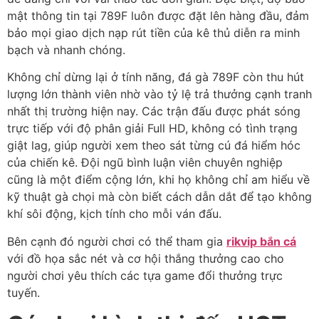
mật thông tin tại 789F luôn được đặt lên hàng đầu, đảm
bảo mọi giao dịch nạp rút tiền của kê thủ diễn ra minh
bạch và nhanh chóng.
Không chỉ dừng lại ở tính năng, đá gà 789F còn thu hút
lượng lớn thành viên nhờ vào tỷ lệ trả thưởng cạnh tranh
nhất thị trường hiện nay. Các trận đấu được phát sóng
trực tiếp với độ phân giải Full HD, không có tình trạng
giật lag, giúp người xem theo sát từng cú đá hiểm hóc
của chiến kê. Đội ngũ bình luận viên chuyên nghiệp
cũng là một điểm cộng lớn, khi họ không chỉ am hiểu về
kỹ thuật gà chọi mà còn biết cách dẫn dắt để tạo không
khí sôi động, kịch tính cho mỗi ván đấu.
Bên cạnh đó người chơi có thể tham gia
rikvip bắn cá
với đồ họa sắc nét và cơ hội thắng thưởng cao cho
người chơi yêu thích các tựa game đổi thưởng trực
tuyến.