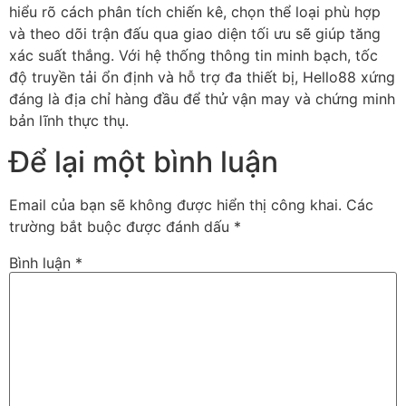
hiểu rõ cách phân tích chiến kê, chọn thể loại phù hợp
và theo dõi trận đấu qua giao diện tối ưu sẽ giúp tăng
xác suất thắng. Với hệ thống thông tin minh bạch, tốc
độ truyền tải ổn định và hỗ trợ đa thiết bị, Hello88 xứng
đáng là địa chỉ hàng đầu để thử vận may và chứng minh
bản lĩnh thực thụ.
Để lại một bình luận
Email của bạn sẽ không được hiển thị công khai.
Các
trường bắt buộc được đánh dấu
*
Bình luận
*