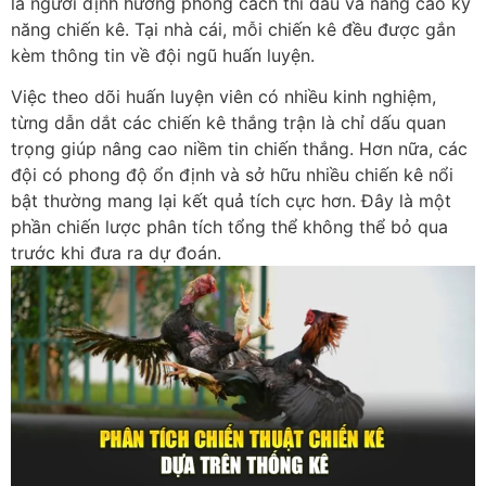
là người định hướng phong cách thi đấu và nâng cao kỹ
năng chiến kê. Tại nhà cái, mỗi chiến kê đều được gắn
kèm thông tin về đội ngũ huấn luyện.
Việc theo dõi huấn luyện viên có nhiều kinh nghiệm,
từng dẫn dắt các chiến kê thắng trận là chỉ dấu quan
trọng giúp nâng cao niềm tin chiến thắng. Hơn nữa, các
đội có phong độ ổn định và sở hữu nhiều chiến kê nổi
bật thường mang lại kết quả tích cực hơn. Đây là một
phần chiến lược phân tích tổng thể không thể bỏ qua
trước khi đưa ra dự đoán.