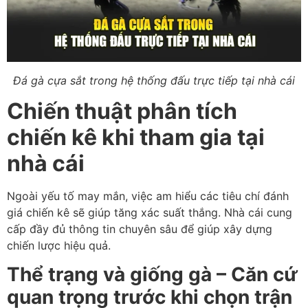
Đá gà cựa sắt trong hệ thống đấu trực tiếp tại nhà cái
Chiến thuật phân tích
chiến kê khi tham gia tại
nhà cái
Ngoài yếu tố may mắn, việc am hiểu các tiêu chí đánh
giá chiến kê sẽ giúp tăng xác suất thắng. Nhà cái cung
cấp đầy đủ thông tin chuyên sâu để giúp xây dựng
chiến lược hiệu quả.
Thể trạng và giống gà – Căn cứ
quan trọng trước khi chọn trận