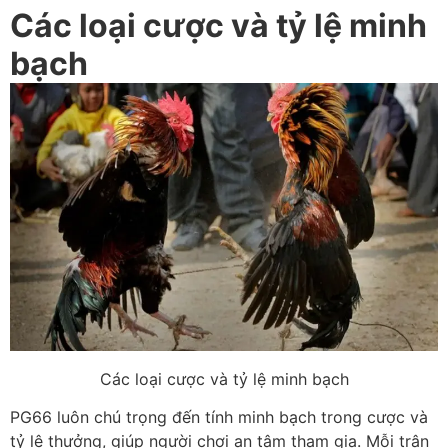
Các loại cược và tỷ lệ minh
bạch
Các loại cược và tỷ lệ minh bạch
PG66 luôn chú trọng đến tính minh bạch trong cược và
tỷ lệ thưởng, giúp người chơi an tâm tham gia. Mỗi trận