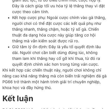
Đây là cách giúp tối ưu hóa tỷ lệ thắng thay vì đặt
cược theo cảm tính.
Kết hợp cược phụ: Ngoài cược chính vào gà thắng,
người chơi có thể đặt cược các kết quả phụ như
thắng nhanh, thắng chậm, hoặc tỷ số gà. Chiến
thuật đa dạng hóa cược này giúp tăng cơ hội
thắng mà vẫn kiểm soát được rủi ro.
Giữ tâm lý ổn định: Đây là yếu tố quyết định lâu
dài. Người chơi cần biết dừng đúng lúc, không
tham lam khi thắng hay cố gỡ khi thua, từ đó ra
quyết định chính xác hơn trong từng ván cược.
Khi kết hợp các chiến thuật này, người chơi không chỉ
nâng cao khả năng thắng mà còn biến trải nghiệm đá gà
PG66 trở thành một hành trình giải trí chuyên nghiệp,
khoa học và đầy hứng thú.
Kết luận