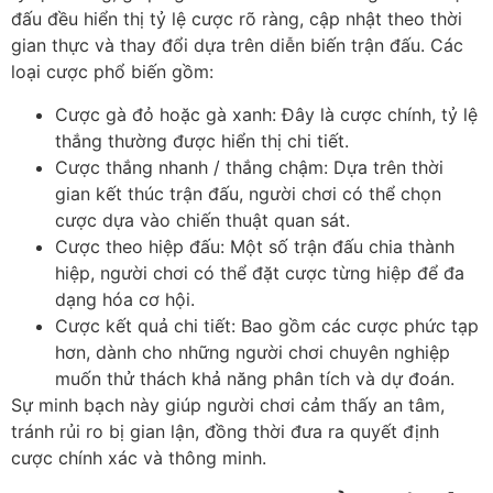
đấu đều hiển thị tỷ lệ cược rõ ràng, cập nhật theo thời
gian thực và thay đổi dựa trên diễn biến trận đấu. Các
loại cược phổ biến gồm:
Cược gà đỏ hoặc gà xanh: Đây là cược chính, tỷ lệ
thắng thường được hiển thị chi tiết.
Cược thắng nhanh / thắng chậm: Dựa trên thời
gian kết thúc trận đấu, người chơi có thể chọn
cược dựa vào chiến thuật quan sát.
Cược theo hiệp đấu: Một số trận đấu chia thành
hiệp, người chơi có thể đặt cược từng hiệp để đa
dạng hóa cơ hội.
Cược kết quả chi tiết: Bao gồm các cược phức tạp
hơn, dành cho những người chơi chuyên nghiệp
muốn thử thách khả năng phân tích và dự đoán.
Sự minh bạch này giúp người chơi cảm thấy an tâm,
tránh rủi ro bị gian lận, đồng thời đưa ra quyết định
cược chính xác và thông minh.