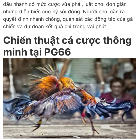
đấu nhanh có mức cược vừa phải, luật chơi đơn giản
nhưng diễn biến cực kỳ sôi động. Người chơi cần ra
quyết định nhanh chóng, quan sát các động tác của gà
chiến và dự đoán kết quả chỉ trong vài phút.
Chiến thuật cá cược thông
minh tại PG66