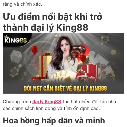
ràng và chính xác.
Ưu điểm nổi bật khi trở
thành đại lý King88
Chương trình
đại lý King88
thu hút nhiều đối tác nhờ
các chính sách linh động và tính ổn định cao.
Hoa hồng hấp dẫn và minh