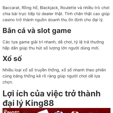
Baccarat, Rồng hổ, Blackjack, Roulette và nhiều trò chơi
chia bài trực tiếp từ dealer thật. Tính chân thật cao giúp
casino trở thành nguồn doanh thu ổn định cho đại lý.
Bắn cá và slot game
Các tựa game giải trí nhanh, dễ chơi, tỷ lệ trả thưởng
hấp dẫn giúp thu hút số lượng lớn người dùng mới.
Xổ số
Nhiều loại xổ số truyền thống, xổ số nhanh theo phiên
cùng bảng thống kê rõ ràng giúp người chơi dễ lựa
chọn.
Lợi ích của việc trở thành
đại lý King88