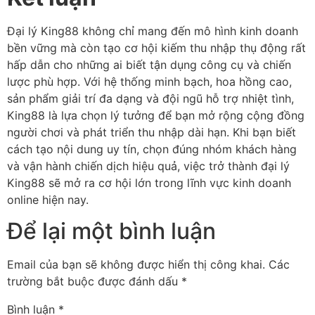
Đại lý King88 không chỉ mang đến mô hình kinh doanh
bền vững mà còn tạo cơ hội kiếm thu nhập thụ động rất
hấp dẫn cho những ai biết tận dụng công cụ và chiến
lược phù hợp. Với hệ thống minh bạch, hoa hồng cao,
sản phẩm giải trí đa dạng và đội ngũ hỗ trợ nhiệt tình,
King88 là lựa chọn lý tưởng để bạn mở rộng cộng đồng
người chơi và phát triển thu nhập dài hạn. Khi bạn biết
cách tạo nội dung uy tín, chọn đúng nhóm khách hàng
và vận hành chiến dịch hiệu quả, việc trở thành đại lý
King88 sẽ mở ra cơ hội lớn trong lĩnh vực kinh doanh
online hiện nay.
Để lại một bình luận
Email của bạn sẽ không được hiển thị công khai.
Các
trường bắt buộc được đánh dấu
*
Bình luận
*