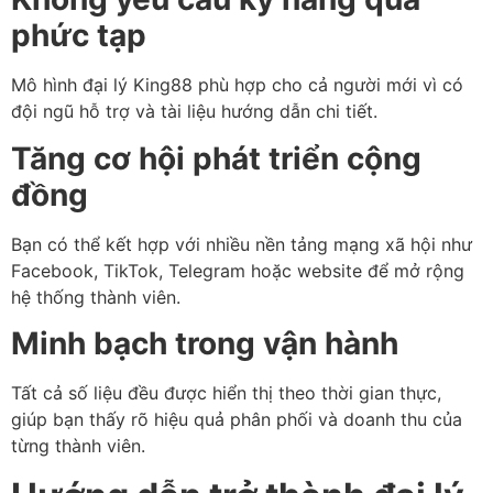
phức tạp
Mô hình đại lý King88 phù hợp cho cả người mới vì có
đội ngũ hỗ trợ và tài liệu hướng dẫn chi tiết.
Tăng cơ hội phát triển cộng
đồng
Bạn có thể kết hợp với nhiều nền tảng mạng xã hội như
Facebook, TikTok, Telegram hoặc website để mở rộng
hệ thống thành viên.
Minh bạch trong vận hành
Tất cả số liệu đều được hiển thị theo thời gian thực,
giúp bạn thấy rõ hiệu quả phân phối và doanh thu của
từng thành viên.