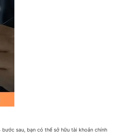
4 bước sau, bạn có thể sở hữu tài khoản chính