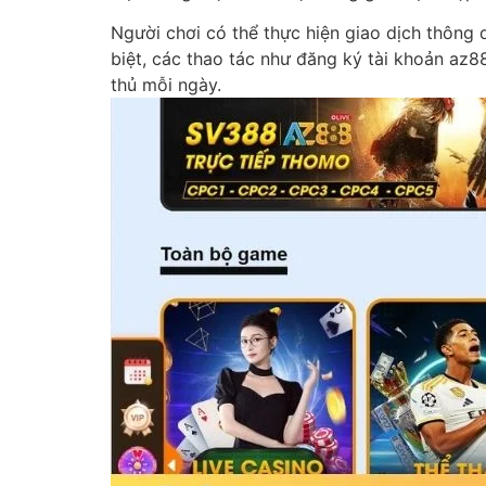
Người chơi có thể thực hiện giao dịch thông 
biệt, các thao tác như đăng ký tài khoản az8
thủ mỗi ngày.