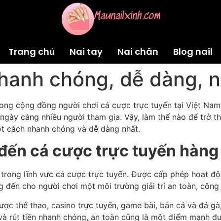
Trang chủ
Nai tay
Nai chân
Blog nail
hanh chóng, dễ dàng, n
rong cộng đồng người chơi cá cược trực tuyến tại Việt Nam
 ngày càng nhiều người tham gia. Vậy, làm thế nào để trở 
ột cách nhanh chóng và dễ dàng nhất.
đến cá cược trực tuyến hàng
t trong lĩnh vực cá cược trực tuyến. Được cấp phép hoạt đ
 đến cho người chơi một môi trường giải trí an toàn, công
ợc thể thao, casino trực tuyến, game bài, bắn cá và đá gà
 và rút tiền nhanh chóng, an toàn cũng là một điểm mạnh đ