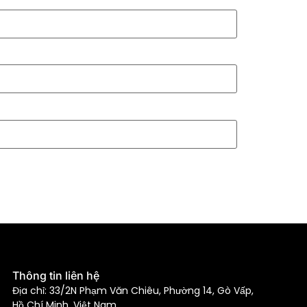
Thông tin liên hệ
Địa chỉ: 33/2N Phạm Văn Chiêu, Phường 14, Gò Vấp,
Hồ Chí Minh, Việt Nam