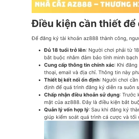
Điều kiện cần thiết đ
Để đăng ký tài khoản az888 thành công, ngườ
Đủ 18 tuổi trở lên
: Người chơi phải từ 1
bắt buộc nhằm đảm bảo tính minh bạch v
Cung cấp thông tin chính xác
: Khi đăng
thoại, email và địa chỉ. Thông tin này p
Thiết bị kết nối ổn định
: Người chơi cần
định để quá trình đăng ký diễn ra suôn s
Chấp nhận điều khoản sử dụng
: Trước 
mật của az888. Đây là điều kiện bắt buộ
Quản lý vốn hợp lý
: Sau khi đăng ký th
giúp kiểm soát quá trình cá cược và tối 