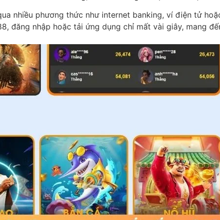
qua nhiều phương thức như internet banking, ví điện tử ho
88, đăng nhập hoặc tải ứng dụng chỉ mất vài giây, mang đế