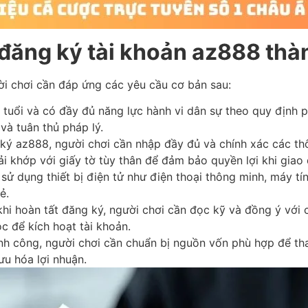
ể đăng ký tài khoản az888 th
i chơi cần đáp ứng các yêu cầu cơ bản sau:
8 tuổi và có đầy đủ năng lực hành vi dân sự theo quy định 
à tuân thủ pháp lý.
 ký az888, người chơi cần nhập đầy đủ và chính xác các thô
hải khớp với giấy tờ tùy thân để đảm bảo quyền lợi khi giao 
 sử dụng thiết bị điện tử như điện thoại thông minh, máy tí
ẻ.
khi hoàn tất đăng ký, người chơi cần đọc kỹ và đồng ý với
c để kích hoạt tài khoản.
ành công, người chơi cần chuẩn bị nguồn vốn phù hợp để tha
ưu hóa lợi nhuận.