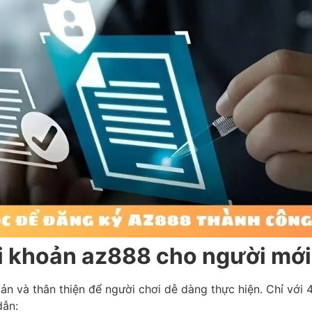
i khoản az888 cho người mới
ản và thân thiện để người chơi dễ dàng thực hiện. Chỉ với 
dẫn: