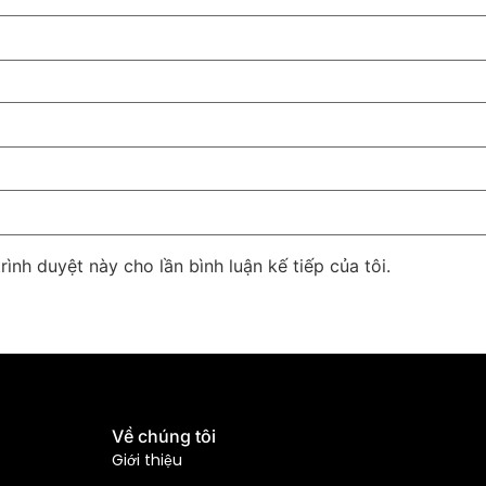
rình duyệt này cho lần bình luận kế tiếp của tôi.
Về chúng tôi
Giới thiệu