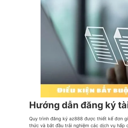
Hướng dẫn đăng ký tà
Quy trình đăng ký az888 được thiết kế đơn gi
thức và bắt đầu trải nghiệm các dịch vụ hấp 