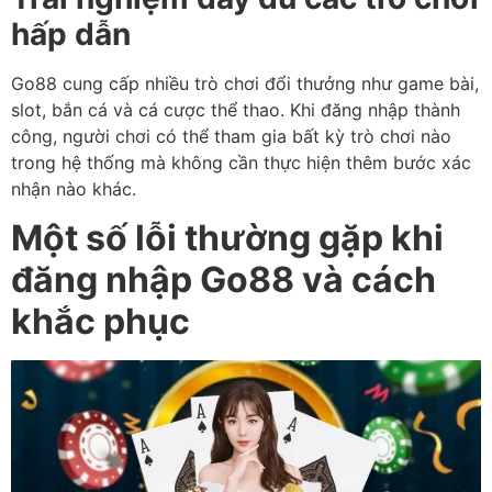
hấp dẫn
Go88 cung cấp nhiều trò chơi đổi thưởng như game bài,
slot, bắn cá và cá cược thể thao. Khi đăng nhập thành
công, người chơi có thể tham gia bất kỳ trò chơi nào
trong hệ thống mà không cần thực hiện thêm bước xác
nhận nào khác.
Một số lỗi thường gặp khi
đăng nhập Go88 và cách
khắc phục