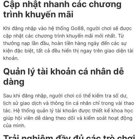
Cập nhật nhanh các chương
trình khuyến mãi
Khi đăng nhập vào hệ thống Go88, người chơi sẽ được
cập nhật các chương trình khuyến mãi mới nhất. Từ
thưởng nạp lần đầu, hoàn tiền hàng ngày đến các sự
kiện đặc biệt, tất cả đều hiển thị ngay trên giao diện tài
khoản.
Quản lý tài khoản cá nhân dễ
dàng
Sau khi đăng nhập, người chơi có thể kiểm tra số dư,
lịch sử giao dịch và thông tin cá nhân chỉ trong vài thao
tác. Hệ thống quản lý tài khoản được thiết kế khoa học
giúp hội viên dễ dàng theo dõi và kiểm soát hoạt động
của mình.
Trải nghiệm đầy đủ các trò chơi