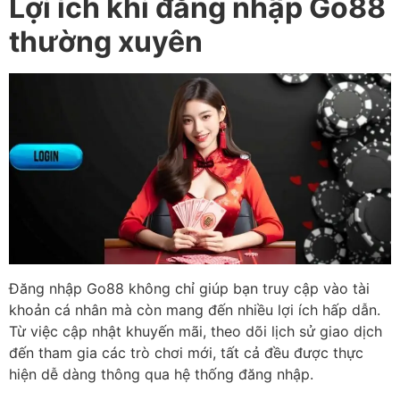
Lợi ích khi đăng nhập Go88
thường xuyên
Đăng nhập Go88 không chỉ giúp bạn truy cập vào tài
khoản cá nhân mà còn mang đến nhiều lợi ích hấp dẫn.
Từ việc cập nhật khuyến mãi, theo dõi lịch sử giao dịch
đến tham gia các trò chơi mới, tất cả đều được thực
hiện dễ dàng thông qua hệ thống đăng nhập.