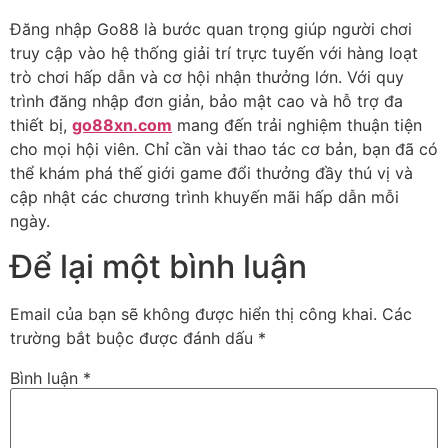
Đăng nhập Go88 là bước quan trọng giúp người chơi
truy cập vào hệ thống giải trí trực tuyến với hàng loạt
trò chơi hấp dẫn và cơ hội nhận thưởng lớn. Với quy
trình đăng nhập đơn giản, bảo mật cao và hỗ trợ đa
thiết bị,
go88xn.com
mang đến trải nghiệm thuận tiện
cho mọi hội viên. Chỉ cần vài thao tác cơ bản, bạn đã có
thể khám phá thế giới game đổi thưởng đầy thú vị và
cập nhật các chương trình khuyến mãi hấp dẫn mỗi
ngày.
Để lại một bình luận
Email của bạn sẽ không được hiển thị công khai.
Các
trường bắt buộc được đánh dấu
*
Bình luận
*