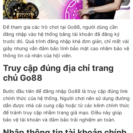
Để tham gia các trò chơi tại Go88, người dùng cần
đăng nhập vào hệ thống bằng tài khoản đã đăng ký
trước đó. Quá trình đăng nhập khá đơn giản, chỉ mất vài
giây nhưng vẫn đảm bảo tính bảo mật cao nhằm bảo vệ
thông tin cá nhân của hội viên.
Truy cập đúng địa chỉ trang
chủ Go88
Bước đầu tiên để đăng nhập Go88 là truy cập đúng link
chính thức của hệ thống. Người chơi nên sử dụng đường
dẫn được nhà cái cung cấp hoặc từ các kênh chính thức
để tránh truy cập nhầm trang giả mạo. Điều này giúp
bảo vệ tài khoản và đảm bảo trải nghiệm an toàn.
Nhập thông tin tài khoản chính