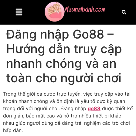
Đăng nhập Go88 –
Hướng dẫn truy cập
nhanh chóng và an
toàn cho người chơi
Trong thế giới cá cược trực tuyến, việc truy cập vào tài
khoản nhanh chóng và ổn định là yếu tố cực kỳ quan
trọng đối với người chơi. Đăng nhập
go88
được thiết kế
đơn giản, bảo mật cao và hỗ trợ nhiều thiết bị khác
nhau giúp người dùng dễ dàng trải nghiệm các trò chơi
hấp dẫn.