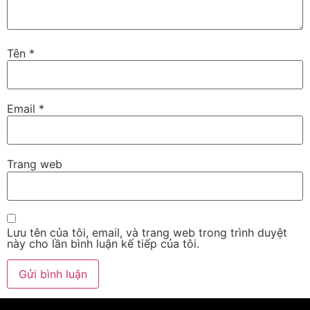
Tên
*
Email
*
Trang web
Lưu tên của tôi, email, và trang web trong trình duyệt
này cho lần bình luận kế tiếp của tôi.