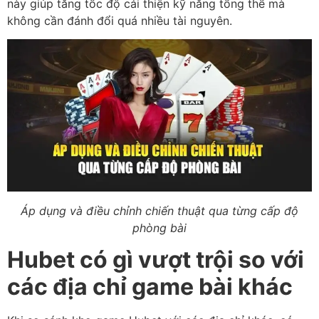
này giúp tăng tốc độ cải thiện kỹ năng tổng thể mà
không cần đánh đổi quá nhiều tài nguyên.
Áp dụng và điều chỉnh chiến thuật qua từng cấp độ
phòng bài
Hubet có gì vượt trội so với
các địa chỉ game bài khác