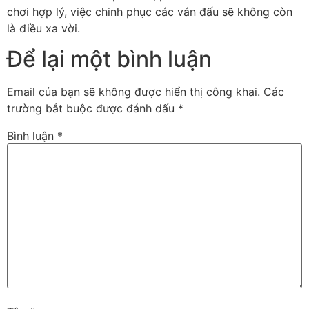
chơi hợp lý, việc chinh phục các ván đấu sẽ không còn
là điều xa vời.
Để lại một bình luận
Email của bạn sẽ không được hiển thị công khai.
Các
trường bắt buộc được đánh dấu
*
Bình luận
*