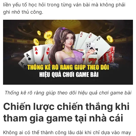
liền yếu tố học hỏi trong từng ván bài mà không phải
ghi nhớ thủ công.
Thống kê rõ ràng giúp theo dõi hiệu quả chơi game bài
Chiến lược chiến thắng khi
tham gia game tại nhà cái
Không ai có thể thành công lâu dài khi chỉ dựa vào may