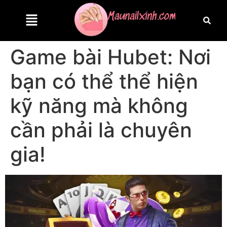
Game bài Hubet: Nơi
bạn có thể thể hiện
kỹ năng mà không
cần phải là chuyên
gia!