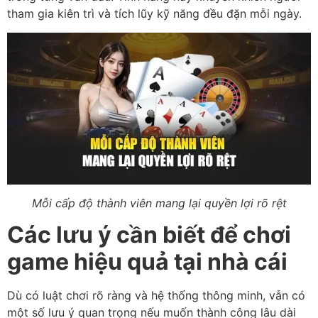
tham gia kiên trì và tích lũy kỹ năng đều đặn mỗi ngày.
Mỗi cấp độ thành viên mang lại quyền lợi rõ rệt
Các lưu ý cần biết để chơi
game hiệu quả tại nhà cái
Dù có luật chơi rõ ràng và hệ thống thông minh, vẫn có
một số lưu ý quan trọng nếu muốn thành công lâu dài