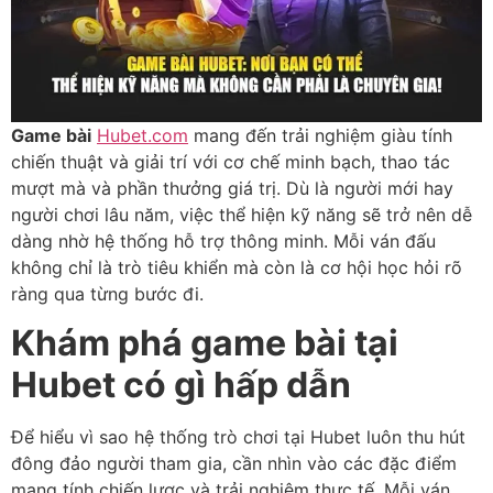
Game bài
Hubet.com
mang đến trải nghiệm giàu tính
chiến thuật và giải trí với cơ chế minh bạch, thao tác
mượt mà và phần thưởng giá trị. Dù là người mới hay
người chơi lâu năm, việc thể hiện kỹ năng sẽ trở nên dễ
dàng nhờ hệ thống hỗ trợ thông minh. Mỗi ván đấu
không chỉ là trò tiêu khiển mà còn là cơ hội học hỏi rõ
ràng qua từng bước đi.
Khám phá game bài tại
Hubet có gì hấp dẫn
Để hiểu vì sao hệ thống trò chơi tại Hubet luôn thu hút
đông đảo người tham gia, cần nhìn vào các đặc điểm
mang tính chiến lược và trải nghiệm thực tế. Mỗi ván