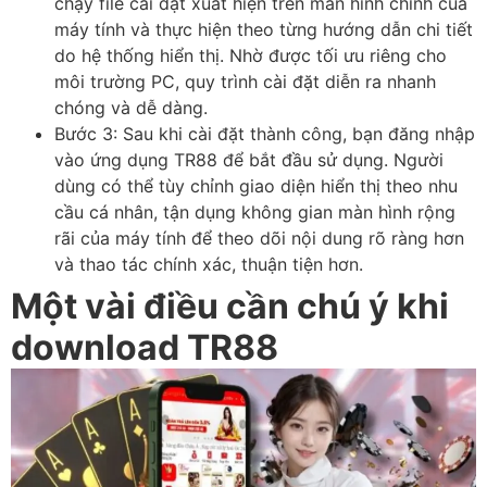
chạy file cài đặt xuất hiện trên màn hình chính của
máy tính và thực hiện theo từng hướng dẫn chi tiết
do hệ thống hiển thị. Nhờ được tối ưu riêng cho
môi trường PC, quy trình cài đặt diễn ra nhanh
chóng và dễ dàng.
Bước 3: Sau khi cài đặt thành công, bạn đăng nhập
vào ứng dụng TR88 để bắt đầu sử dụng. Người
dùng có thể tùy chỉnh giao diện hiển thị theo nhu
cầu cá nhân, tận dụng không gian màn hình rộng
rãi của máy tính để theo dõi nội dung rõ ràng hơn
và thao tác chính xác, thuận tiện hơn.
Một vài điều cần chú ý khi
download TR88