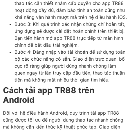
thao tác cần thiết nhằm cấp quyền cho app TR88
hoạt động đầy đủ, đảm bảo tính an toàn cũng như
khả năng vận hành mượt mà trên hệ điều hành iOS.
Bước 3: Khi quá trình xác nhận chứng chỉ hoàn tất,
ứng dụng sẽ được cài đặt hoàn chỉnh trên thiết bị.
Bạn tiến hành mở app TR88 trực tiếp từ màn hình
chính để bắt đầu trải nghiệm.
Bước 4: Đăng nhập vào tài khoản để sử dụng toàn
bộ các chức năng có sẵn. Giao diện trực quan, bố
cục rõ ràng giúp người dùng nhanh chóng làm
quen ngay từ lần truy cập đầu tiên, thao tác thuận
tiện mà không mất nhiều thời gian tìm hiểu.
Cách tải app TR88 trên
Android
Đối với hệ điều hành Android, quy trình tải app TR88
cũng được tối ưu để người dùng thao tác nhanh chóng
mà không cần kiến thức kỹ thuật phức tạp. Giao diện