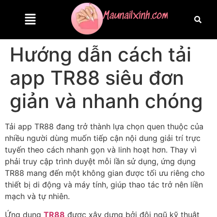
Hướng dẫn cách tải
app TR88 siêu đơn
giản và nhanh chóng
Tải app TR88 đang trở thành lựa chọn quen thuộc của
nhiều người dùng muốn tiếp cận nội dung giải trí trực
tuyến theo cách nhanh gọn và linh hoạt hơn. Thay vì
phải truy cập trình duyệt mỗi lần sử dụng, ứng dụng
TR88 mang đến một không gian được tối ưu riêng cho
thiết bị di động và máy tính, giúp thao tác trở nên liền
mạch và tự nhiên.
Ứng dụng
TR88
được xây dựng bởi đội ngũ kỹ thuật