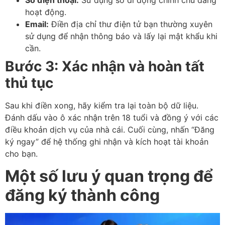
hoạt động.
Email:
Điền địa chỉ thư điện tử bạn thường xuyên
sử dụng để nhận thông báo và lấy lại mật khẩu khi
cần.
Bước 3: Xác nhận và hoàn tất
thủ tục
Sau khi điền xong, hãy kiểm tra lại toàn bộ dữ liệu.
Đánh dấu vào ô xác nhận trên 18 tuổi và đồng ý với các
điều khoản dịch vụ của nhà cái. Cuối cùng, nhấn “Đăng
ký ngay” để hệ thống ghi nhận và kích hoạt tài khoản
cho bạn.
Một số lưu ý quan trọng để
đăng ký thành công