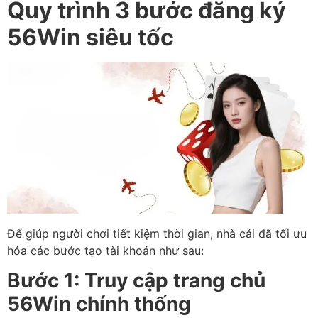
Quy trình 3 bước đăng ký
56Win siêu tốc
Để giúp người chơi tiết kiệm thời gian, nhà cái đã tối ưu
hóa các bước tạo tài khoản như sau:
Bước 1: Truy cập trang chủ
56Win chính thống