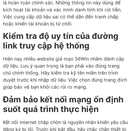
là hoàn toàn chính xác. Những thông tin này dùng để
kích hoạt tài khoản và xác minh danh tính khi rút tiền.
Việc cung cấp dữ liệu sai có thể dẫn đến tranh chấp
hoặc khiến tài khoản bị từ chối.
Kiểm tra độ uy tín của đường
link truy cập hệ thống
Hiện nay nhiều website giả mạo 56Win nhằm đánh cắp
dữ liệu. Lưu ý quan trọng là bạn phải vào đúng trang
chủ chính thống. Hãy kiểm tra kỹ tên miền trên trình
duyệt trước khi nhập dữ liệu. Việc chọn đúng trang đích
giúp bảo vệ bạn khỏi các rủi ro mạng.
Đảm bảo kết nối mạng ổn định
suốt quá trình thực hiện
Kết nối internet chập chờn là nguyên nhân khiến yêu cầu
đăng ký bị lỗi. Trước khi bắt đầu, hãy chắc chắn thiết bị