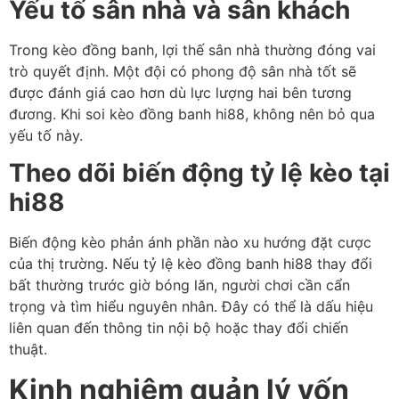
Yếu tố sân nhà và sân khách
Trong kèo đồng banh, lợi thế sân nhà thường đóng vai
trò quyết định. Một đội có phong độ sân nhà tốt sẽ
được đánh giá cao hơn dù lực lượng hai bên tương
đương. Khi soi kèo đồng banh hi88, không nên bỏ qua
yếu tố này.
Theo dõi biến động tỷ lệ kèo tại
hi88
Biến động kèo phản ánh phần nào xu hướng đặt cược
của thị trường. Nếu tỷ lệ kèo đồng banh hi88 thay đổi
bất thường trước giờ bóng lăn, người chơi cần cẩn
trọng và tìm hiểu nguyên nhân. Đây có thể là dấu hiệu
liên quan đến thông tin nội bộ hoặc thay đổi chiến
thuật.
Kinh nghiệm quản lý vốn