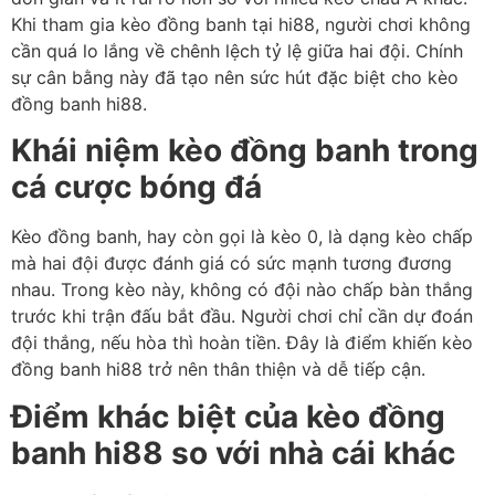
Khi tham gia kèo đồng banh tại hi88, người chơi không
cần quá lo lắng về chênh lệch tỷ lệ giữa hai đội. Chính
sự cân bằng này đã tạo nên sức hút đặc biệt cho kèo
đồng banh hi88.
Khái niệm kèo đồng banh trong
cá cược bóng đá
Kèo đồng banh, hay còn gọi là kèo 0, là dạng kèo chấp
mà hai đội được đánh giá có sức mạnh tương đương
nhau. Trong kèo này, không có đội nào chấp bàn thắng
trước khi trận đấu bắt đầu. Người chơi chỉ cần dự đoán
đội thắng, nếu hòa thì hoàn tiền. Đây là điểm khiến kèo
đồng banh hi88 trở nên thân thiện và dễ tiếp cận.
Điểm khác biệt của kèo đồng
banh hi88 so với nhà cái khác