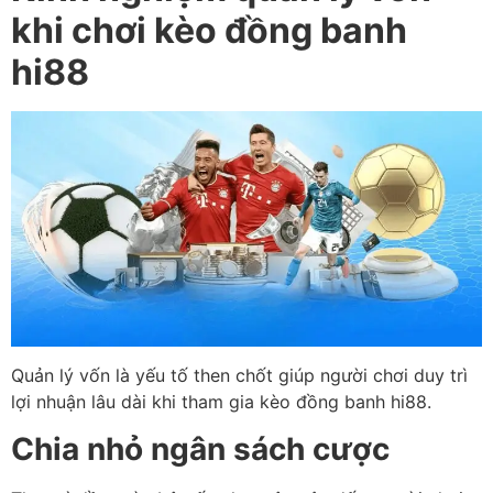
khi chơi kèo đồng banh
hi88
Quản lý vốn là yếu tố then chốt giúp người chơi duy trì
lợi nhuận lâu dài khi tham gia kèo đồng banh hi88.
Chia nhỏ ngân sách cược