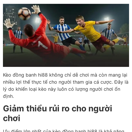
Kèo đồng banh hi88 không chỉ dễ chơi mà còn mang lại
nhiều lợi thế thực tế cho người tham gia cá cược. Đây là
lý do khiến loại kèo này luôn có lượng người chơi ổn
định.
Giảm thiểu rủi ro cho người
chơi
Ưu điểm lớn nhất của kèo đồng banh hi88 là khả năng