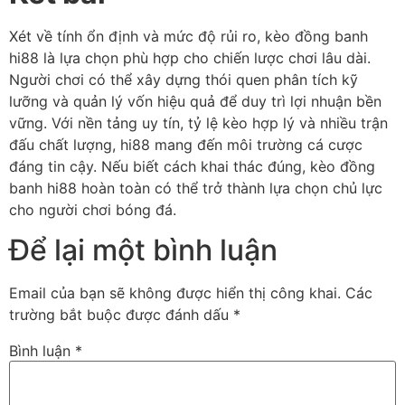
Xét về tính ổn định và mức độ rủi ro, kèo đồng banh
hi88 là lựa chọn phù hợp cho chiến lược chơi lâu dài.
Người chơi có thể xây dựng thói quen phân tích kỹ
lưỡng và quản lý vốn hiệu quả để duy trì lợi nhuận bền
vững. Với nền tảng uy tín, tỷ lệ kèo hợp lý và nhiều trận
đấu chất lượng, hi88 mang đến môi trường cá cược
đáng tin cậy. Nếu biết cách khai thác đúng, kèo đồng
banh hi88 hoàn toàn có thể trở thành lựa chọn chủ lực
cho người chơi bóng đá.
Để lại một bình luận
Email của bạn sẽ không được hiển thị công khai.
Các
trường bắt buộc được đánh dấu
*
Bình luận
*