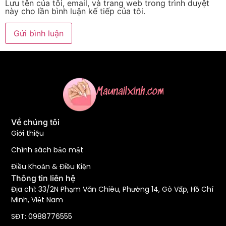
Lưu tên của tôi, email, và trang web trong trình duyệt
này cho lần bình luận kế tiếp của tôi.
Về chúng tôi
Giới thiệu
Chính sách bảo mật
Điều Khoản & Điều Kiện
Thông tin liên hệ
Địa chỉ: 33/2N Phạm Văn Chiêu, Phường 14, Gò Vấp, Hồ Chí
Minh, Việt Nam
SĐT: 0988776555