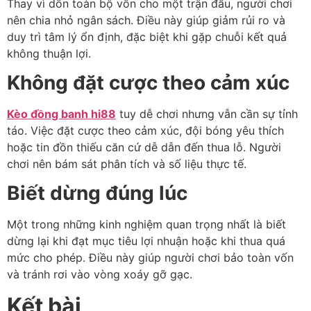
Thay vì dồn toàn bộ vốn cho một trận đấu, người chơi
nên chia nhỏ ngân sách. Điều này giúp giảm rủi ro và
duy trì tâm lý ổn định, đặc biệt khi gặp chuỗi kết quả
không thuận lợi.
Không đặt cược theo cảm xúc
Kèo đồng banh hi88
tuy dễ chơi nhưng vẫn cần sự tỉnh
táo. Việc đặt cược theo cảm xúc, đội bóng yêu thích
hoặc tin đồn thiếu căn cứ dễ dẫn đến thua lỗ. Người
chơi nên bám sát phân tích và số liệu thực tế.
Biết dừng đúng lúc
Một trong những kinh nghiệm quan trọng nhất là biết
dừng lại khi đạt mục tiêu lợi nhuận hoặc khi thua quá
mức cho phép. Điều này giúp người chơi bảo toàn vốn
và tránh rơi vào vòng xoáy gỡ gạc.
Kết bài