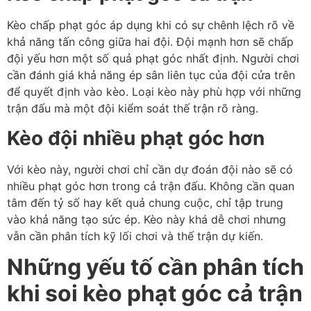
Kèo chấp phạt góc áp dụng khi có sự chênh lệch rõ về
khả năng tấn công giữa hai đội. Đội mạnh hơn sẽ chấp
đội yếu hơn một số quả phạt góc nhất định. Người chơi
cần đánh giá khả năng ép sân liên tục của đội cửa trên
để quyết định vào kèo. Loại kèo này phù hợp với những
trận đấu mà một đội kiểm soát thế trận rõ ràng.
Kèo đội nhiều phạt góc hơn
Với kèo này, người chơi chỉ cần dự đoán đội nào sẽ có
nhiều phạt góc hơn trong cả trận đấu. Không cần quan
tâm đến tỷ số hay kết quả chung cuộc, chỉ tập trung
vào khả năng tạo sức ép. Kèo này khá dễ chơi nhưng
vẫn cần phân tích kỹ lối chơi và thế trận dự kiến.
Những yếu tố cần phân tích
khi soi kèo phạt góc cả trận