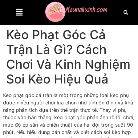
Kèo Phạt Góc Cả
Trận Là Gì? Cách
Chơi Và Kinh Nghiệm
Soi Kèo Hiệu Quả
Kèo phạt góc cả trận là một trong những loại kèo phụ
được nhiều người chơi lựa chọn nhờ tính ổn định và khả
năng phân tích dựa trên thế trận thực tế. Thay vì phụ
thuộc vào bàn thắng, kèo phạt góc phản ánh rõ lối chơi,
mức độ ép sân và chiến thuật của hai đội trong suốt 90
phút. Nếu hiểu đúng bản chất và biết cách soi kèo hợp