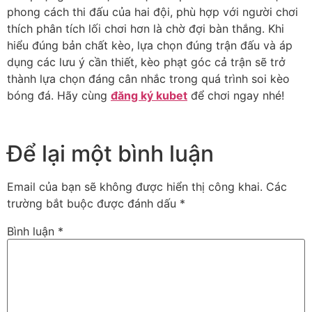
phong cách thi đấu của hai đội, phù hợp với người chơi
thích phân tích lối chơi hơn là chờ đợi bàn thắng. Khi
hiểu đúng bản chất kèo, lựa chọn đúng trận đấu và áp
dụng các lưu ý cần thiết, kèo phạt góc cả trận sẽ trở
thành lựa chọn đáng cân nhắc trong quá trình soi kèo
bóng đá. Hãy cùng
đăng ký kubet
để chơi ngay nhé!
Để lại một bình luận
Email của bạn sẽ không được hiển thị công khai.
Các
trường bắt buộc được đánh dấu
*
Bình luận
*