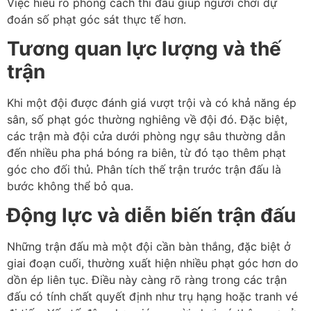
Việc hiểu rõ phong cách thi đấu giúp người chơi dự
đoán số phạt góc sát thực tế hơn.
Tương quan lực lượng và thế
trận
Khi một đội được đánh giá vượt trội và có khả năng ép
sân, số phạt góc thường nghiêng về đội đó. Đặc biệt,
các trận mà đội cửa dưới phòng ngự sâu thường dẫn
đến nhiều pha phá bóng ra biên, từ đó tạo thêm phạt
góc cho đối thủ. Phân tích thế trận trước trận đấu là
bước không thể bỏ qua.
Động lực và diễn biến trận đấu
Những trận đấu mà một đội cần bàn thắng, đặc biệt ở
giai đoạn cuối, thường xuất hiện nhiều phạt góc hơn do
dồn ép liên tục. Điều này càng rõ ràng trong các trận
đấu có tính chất quyết định như trụ hạng hoặc tranh vé