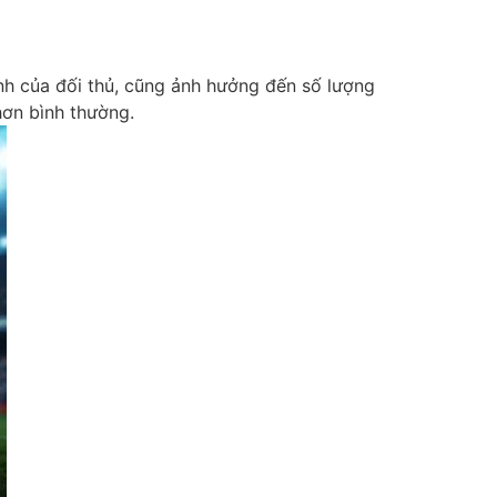
nh của đối thủ, cũng ảnh hưởng đến số lượng
hơn bình thường.