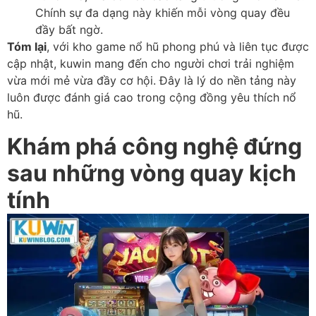
Chính sự đa dạng này khiến mỗi vòng quay đều
đầy bất ngờ.
Tóm lại
, với kho game nổ hũ phong phú và liên tục được
cập nhật, kuwin mang đến cho người chơi trải nghiệm
vừa mới mẻ vừa đầy cơ hội. Đây là lý do nền tảng này
luôn được đánh giá cao trong cộng đồng yêu thích nổ
hũ.
Khám phá công nghệ đứng
sau những vòng quay kịch
tính