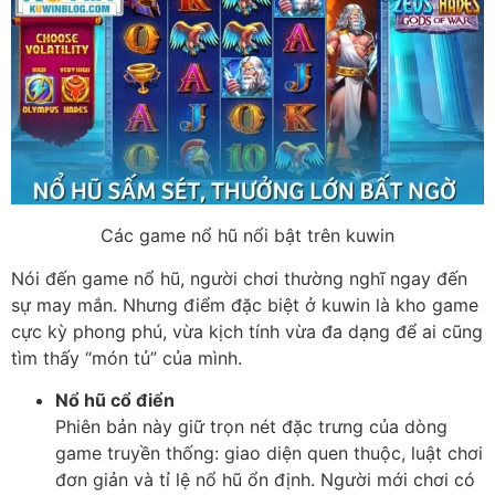
Các game nổ hũ nổi bật trên kuwin
Nói đến game nổ hũ, người chơi thường nghĩ ngay đến
sự may mắn. Nhưng điểm đặc biệt ở kuwin là kho game
cực kỳ phong phú, vừa kịch tính vừa đa dạng để ai cũng
tìm thấy “món tủ” của mình.
Nổ hũ cổ điển
Phiên bản này giữ trọn nét đặc trưng của dòng
game truyền thống: giao diện quen thuộc, luật chơi
đơn giản và tỉ lệ nổ hũ ổn định. Người mới chơi có