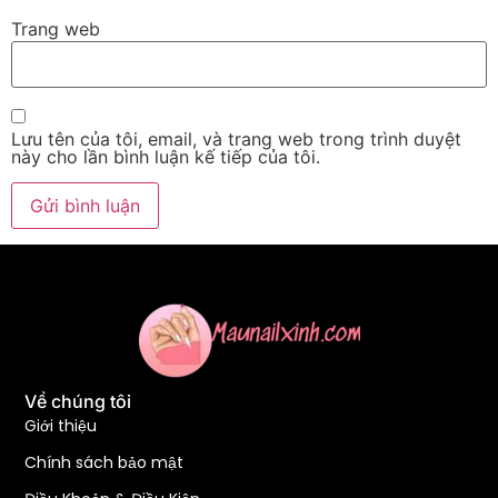
Trang web
Lưu tên của tôi, email, và trang web trong trình duyệt
này cho lần bình luận kế tiếp của tôi.
Về chúng tôi
Giới thiệu
Chính sách bảo mật