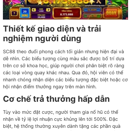
Thiết kế giao diện và trải
nghiệm người dùng
SC88 theo đuổi phong cách tối giản nhưng hiện đại và
dễ nhìn. Các biểu tượng cùng màu sắc được bố trí dựa
trên cơ sở khoa học, giúp người chơi phân biệt rõ ràng
các loại vòng quay khác nhau. Qua đó, hội viên có thể
nhanh chóng nhận diện các biểu tượng đặc biệt hoặc cơ
hội nhận điểm thưởng ngay trên màn hình.
Cơ chế trả thưởng hấp dẫn
Tùy vào mức đặt cược, người tham gia nổ hũ có thể
nhận về tỷ lệ lợi nhuận cực khủng lên tới 500%. Đặc
biệt, hệ thống thường xuyên dành tặng các phần quà