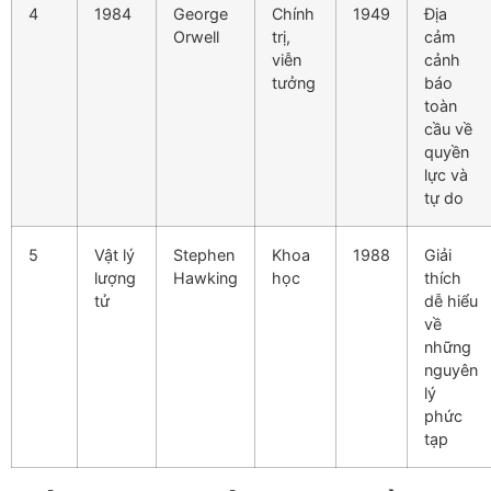
4
1984
George
Chính
1949
Địa
Orwell
trị,
cảm
viễn
cảnh
tưởng
báo
toàn
cầu về
quyền
lực và
tự do
5
Vật lý
Stephen
Khoa
1988
Giải
lượng
Hawking
học
thích
tử
dễ hiểu
về
những
nguyên
lý
phức
tạp