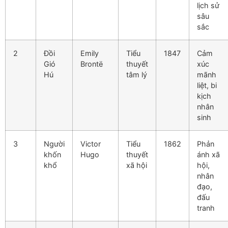
lịch sử
sâu
sắc
2
Đồi
Emily
Tiểu
1847
Cảm
Gió
Brontë
thuyết
xúc
Hú
tâm lý
mãnh
liệt, bi
kịch
nhân
sinh
3
Người
Victor
Tiểu
1862
Phản
khốn
Hugo
thuyết
ánh xã
khổ
xã hội
hội,
nhân
đạo,
đấu
tranh