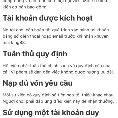
công bằng và an toàn cho mọi hội viên. Một số điều
kiện cơ bản bao gồm:
Tài khoản được kích hoạt
Người chơi cần hoàn tất quá trình xác minh tài khoản
bằng số điện thoại hoặc email trước khi nhận khuyến
mãi king88.
Tuân thủ quy định
Hội viên phải tuân thủ chính sách và quy định của nhà
cái. Vi phạm sẽ dẫn đến việc không được hưởng ưu đãi.
Nạp đủ vốn yêu cầu
Mỗi sự kiện có quy định số tiền nạp tối thiểu khác nhau.
Người chơi phải đáp ứng điều kiện này để nhận thưởng.
Sử dụng một tài khoản duy