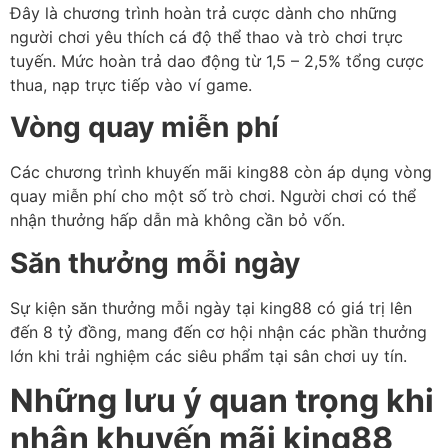
Đây là chương trình hoàn trả cược dành cho những
người chơi yêu thích cá độ thể thao và trò chơi trực
tuyến. Mức hoàn trả dao động từ 1,5 – 2,5% tổng cược
thua, nạp trực tiếp vào ví game.
Vòng quay miễn phí
Các chương trình khuyến mãi king88 còn áp dụng vòng
quay miễn phí cho một số trò chơi. Người chơi có thể
nhận thưởng hấp dẫn mà không cần bỏ vốn.
Săn thưởng mỗi ngày
Sự kiện săn thưởng mỗi ngày tại king88 có giá trị lên
đến 8 tỷ đồng, mang đến cơ hội nhận các phần thưởng
lớn khi trải nghiệm các siêu phẩm tại sân chơi uy tín.
Những lưu ý quan trọng khi
nhận khuyến mãi king88