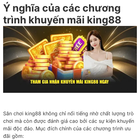
Ý nghĩa của các chương
trình khuyến mãi king88
Sân chơi king88 không chỉ nổi tiếng nhờ chất lượng trò
chơi mà còn được đánh giá cao bởi các sự kiện khuyến
mãi độc đáo. Mục đích chính của các chương trình ưu
đãi gồm: