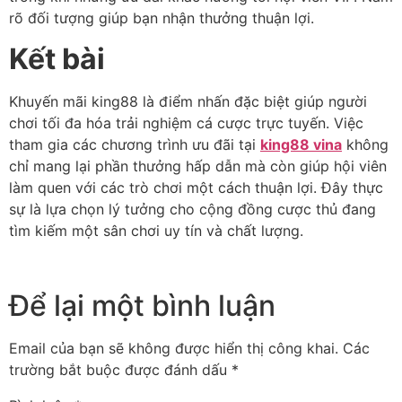
rõ đối tượng giúp bạn nhận thưởng thuận lợi.
Kết bài
Khuyến mãi king88 là điểm nhấn đặc biệt giúp người
chơi tối đa hóa trải nghiệm cá cược trực tuyến. Việc
tham gia các chương trình ưu đãi tại
king88 vina
không
chỉ mang lại phần thưởng hấp dẫn mà còn giúp hội viên
làm quen với các trò chơi một cách thuận lợi. Đây thực
sự là lựa chọn lý tưởng cho cộng đồng cược thủ đang
tìm kiếm một sân chơi uy tín và chất lượng.
Để lại một bình luận
Email của bạn sẽ không được hiển thị công khai.
Các
trường bắt buộc được đánh dấu
*