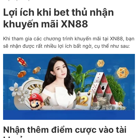
Lợi ích khi bet thủ nhận
khuyến mãi XN88
Khi tham gia các chương trình khuyến mãi tại XN88, bạn
sẽ nhận được rất nhiều lợi ích bất ngờ, cụ thể như sau:
Nhận thêm điểm cược vào tài