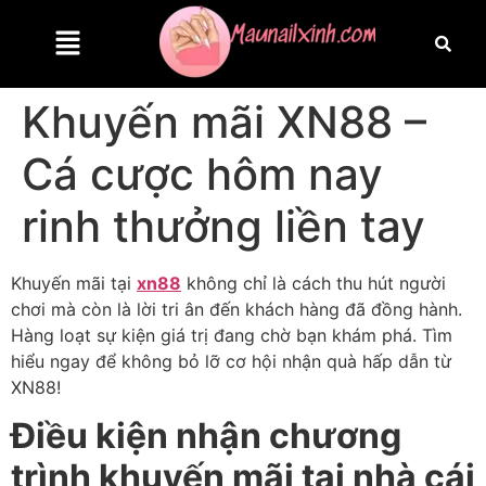
Khuyến mãi XN88 –
Cá cược hôm nay
rinh thưởng liền tay
Khuyến mãi tại
xn88
không chỉ là cách thu hút người
chơi mà còn là lời tri ân đến khách hàng đã đồng hành.
Hàng loạt sự kiện giá trị đang chờ bạn khám phá. Tìm
hiểu ngay để không bỏ lỡ cơ hội nhận quà hấp dẫn từ
XN88!
Điều kiện nhận chương
trình khuyến mãi tại nhà cái