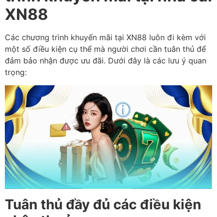
XN88
Các chương trình khuyến mãi tại XN88 luôn đi kèm với
một số điều kiện cụ thể mà người chơi cần tuân thủ để
đảm bảo nhận được ưu đãi. Dưới đây là các lưu ý quan
trọng:
Tuân thủ đầy đủ các điều kiện