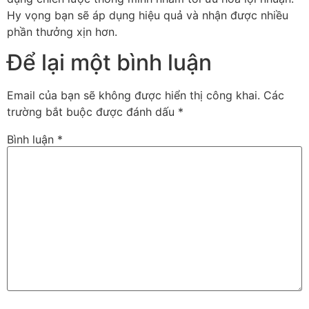
Hy vọng bạn sẽ áp dụng hiệu quả và nhận được nhiều
phần thưởng xịn hơn.
Để lại một bình luận
Email của bạn sẽ không được hiển thị công khai.
Các
trường bắt buộc được đánh dấu
*
Bình luận
*