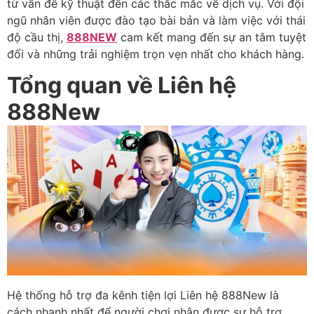
từ vấn đề kỹ thuật đến các thắc mắc về dịch vụ. Với đội
ngũ nhân viên được đào tạo bài bản và làm việc với thái
độ cầu thị,
888NEW
cam kết mang đến sự an tâm tuyệt
đối và những trải nghiệm trọn vẹn nhất cho khách hàng.
Tổng quan về Liên hệ
888New
Hệ thống hỗ trợ đa kênh tiện lợi Liên hệ 888New là
cách nhanh nhất để người chơi nhận được sự hỗ trợ