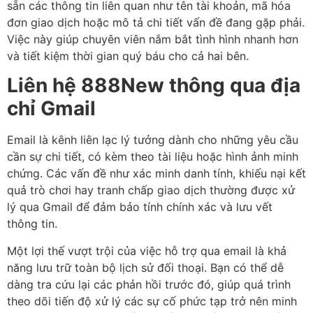
sẵn các thông tin liên quan như tên tài khoản, mã hóa
đơn giao dịch hoặc mô tả chi tiết vấn đề đang gặp phải.
Việc này giúp chuyên viên nắm bắt tình hình nhanh hơn
và tiết kiệm thời gian quý báu cho cả hai bên.
Liên hệ 888New thông qua địa
chỉ Gmail
Email là kênh liên lạc lý tưởng dành cho những yêu cầu
cần sự chi tiết, có kèm theo tài liệu hoặc hình ảnh minh
chứng. Các vấn đề như xác minh danh tính, khiếu nại kết
quả trò chơi hay tranh chấp giao dịch thường được xử
lý qua Gmail để đảm bảo tính chính xác và lưu vết
thông tin.
Một lợi thế vượt trội của việc hỗ trợ qua email là khả
năng lưu trữ toàn bộ lịch sử đối thoại. Bạn có thể dễ
dàng tra cứu lại các phản hồi trước đó, giúp quá trình
theo dõi tiến độ xử lý các sự cố phức tạp trở nên minh