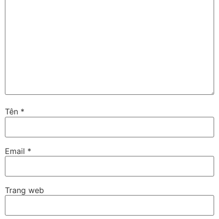
Tên
*
Email
*
Trang web