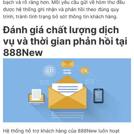
bạch và rõ ràng hơn. Mỗi yêu cầu gửi về hòm thư đều
được hệ thống ghi nhận và phản hồi theo đúng quy
trình, tránh tình trạng bỏ sót thông tin khách hàng.
Đánh giá chất lượng dịch
vụ và thời gian phản hồi tại
888New
Hệ thống hỗ trợ khách hàng của 888New luôn hoạt