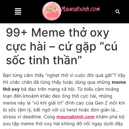
99+ Meme thở oxy
cực hài – cứ gặp “cú
sốc tinh thần”
Bạn từng cảm thấy “nghẹt thở vì cuộc đời quá gắt”? Vậy
thì chắc chắn đã từng thấy hoặc dùng qua những
meme
thở oxy
bá đạo trên mạng xã hội. Từ biểu cảm hoảng
loạn đến khoảnh khắc đeo ống thở cực hài, những
meme này là “vũ khí giải trí” đỉnh cao của Gen Z mỗi khi
bị sốc tâm lý, bất ngờ với cú twist hoặc đơn giản là…
stress vì deadline. Cùng
maunailxinh.com
khám phá bộ
sưu tập meme thở oxy hài không đỡ nổi ngay dưới đây