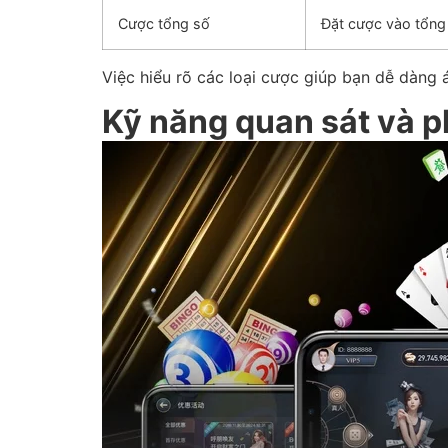
Cược tổng số
Đặt cược vào tổng
Việc hiểu rõ các loại cược giúp bạn dễ dàng 
Kỹ năng quan sát và p