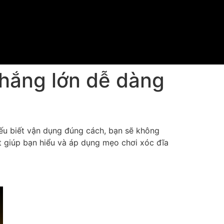
thắng lớn dễ dàng
Nếu biết vận dụng đúng cách, bạn sẽ không
t giúp bạn hiểu và áp dụng mẹo chơi xóc đĩa