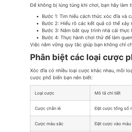
Để không bị lúng túng khi chơi, bạn hãy làm 
Bước 1: Tìm hiểu cách thức xóc đĩa và c
Bước 2: Hiểu rõ các kết quả có thể xảy
Bước 3: Nắm bắt quy trình nhà cái thực 
Bước 4: Thực hành chơi thử để làm quen 
Việc nắm vững quy tắc giúp bạn không chỉ ch
Phân biệt các loại cược p
Xóc đĩa có nhiều loại cược khác nhau, mỗi loại
cược phổ biến bạn nên biết:
Loại cược
Mô tả chi tiết
Cược chẵn lẻ
Đặt cược tổng số m
Cược màu sắc
Đặt cược vào màu 