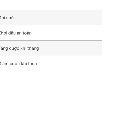
Ghi chú
Khởi đầu an toàn
Tăng cược khi thắng
Giảm cược khi thua