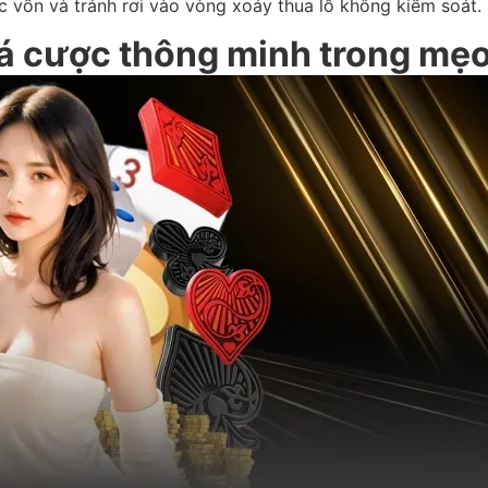
c vốn và tránh rơi vào vòng xoáy thua lỗ không kiểm soát.
á cược thông minh trong mẹo