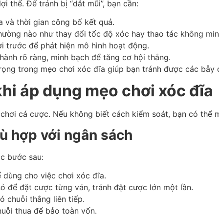
ợi thế. Để tránh bị “dắt mũi”, bạn cần:
a và thời gian công bố kết quả.
hường nào như thay đổi tốc độ xóc hay thao tác không min
i trước để phát hiện mô hình hoạt động.
hành rõ ràng, minh bạch để tăng cơ hội thắng.
rọng trong mẹo chơi xóc đĩa giúp bạn tránh được các bẫy c
khi áp dụng mẹo chơi xóc đĩa
chơi cá cược. Nếu không biết cách kiểm soát, bạn có thể mấ
ù hợp với ngân sách
ác bước sau:
 dùng cho việc chơi xóc đĩa.
ỏ để đặt cược từng ván, tránh đặt cược lớn một lần.
 chuỗi thắng liên tiếp.
uỗi thua để bảo toàn vốn.