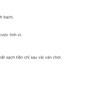
h bạch.
ược tinh vi.
t sạch tiền chỉ sau vài ván chơi.