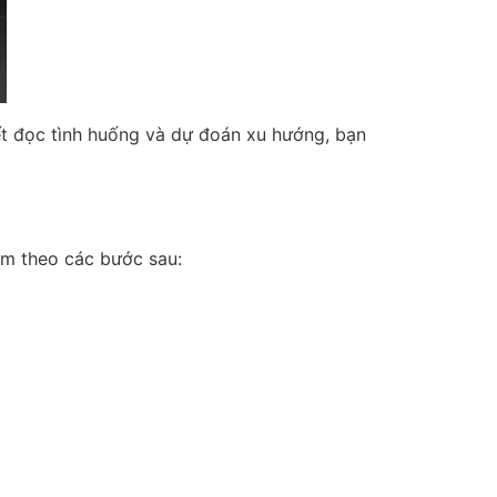
iết đọc tình huống và dự đoán xu hướng, bạn
àm theo các bước sau: