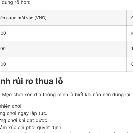
 dung rõ hơn:
iền cược mỗi ván (VNĐ)
000
000
000
h rủi ro thua lỗ
Mẹo chơi xóc đĩa thông minh là biết khi nào nên dừng lại:
phiên chơi.
ng chơi ngay lập tức.
ng chơi khi đạt được.
cảm xúc chi phối quyết định.