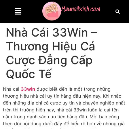
Nhà Cái 33Win –
Thương Hiệu Cá
Cược Đẳng Cấp
Quốc Tế
Nhà cái
33win
được biết đến là một trong những
thương hiệu nhà cái uy tín hàng đầu hiện nay. Khi nhắc
đến những địa chỉ cá cược uy tín và chuyên nghiệp nhất
trên thị trường hiện nay, nhà cái 33win luôn là cái tên
nằm trong danh sách ưu tiên hàng đầu. Mời bạn cùng
theo dõi nội dung dưới đây để hiểu rõ hơn về những giá