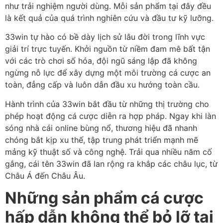
như trải nghiệm người dùng. Mỗi sản phẩm tại đây đều
là kết quả của quá trình nghiên cứu và đầu tư kỹ lưỡng.
33win tự hào có bề dày lịch sử lâu đời trong lĩnh vực
giải trí trực tuyến. Khởi nguồn từ niềm đam mê bất tận
với các trò chơi số hóa, đội ngũ sáng lập đã không
ngừng nỗ lực để xây dựng một môi trường cá cược an
toàn, đẳng cấp và luôn dẫn đầu xu hướng toàn cầu.
Hành trình của 33win bắt đầu từ những thị trường cho
phép hoạt động cá cược diễn ra hợp pháp. Ngay khi làn
sóng nhà cái online bùng nổ, thương hiệu đã nhanh
chóng bắt kịp xu thế, tập trung phát triển mạnh mẽ
mảng kỹ thuật số và công nghệ. Trải qua nhiều năm cố
gắng, cái tên 33win đã lan rộng ra khắp các châu lục, từ
Châu Á đến Châu Âu.
Những sản phẩm cá cược
hấp dẫn không thể bỏ lỡ tại