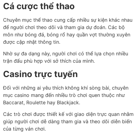
Cá cược thể thao
Chuyên mục thể thao cung cấp nhiều sự kiện khác nhau
để người chơi theo dõi và tham gia dự đoán. Các bộ
môn như bóng đá, bóng rổ hay quần vợt thường xuyên
được cập nhật thông tin.
Nhờ sự đa dạng này, người chơi có thể lựa chọn nhiều
trận đấu phù hợp với sở thích của mình.
Casino trực tuyến
Đối với những ai yêu thích không khí sòng bài, chuyên
mục casino mang đến nhiều trò chơi quen thuộc như
Baccarat, Roulette hay Blackjack.
Các trò chơi được thiết kế với giao diện trực quan nhằm
giúp người chơi dễ dàng tham gia và theo dõi diễn biến
của từng ván chơi.