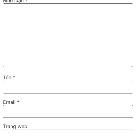
Bình luận
*
Tên
*
Email
*
Trang web