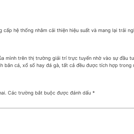
 cấp hệ thống nhằm cải thiện hiệu suất và mang lại trải n
a mình trên thị trường giải trí trực tuyến nhờ vào sự đầu tư
h bắn cá, xổ số hay đá gà, tất cả đều được tích hợp trong
ai.
Các trường bắt buộc được đánh dấu
*