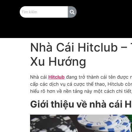
Nhà Cái Hitclub 
Xu Hướng
Nhà cái
Hitclub
đang trở thành cái tên được n
cấp các dịch vụ cá cược thể thao, Hitclub cò
hiểu rõ hơn về nền tảng này một cách chi tiế
Giới thiệu về nhà cái H