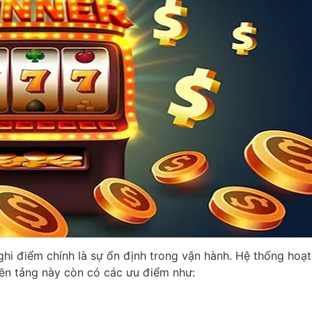
ghi điểm chính là sự ổn định trong vận hành. Hệ thống hoạt
nền tảng này còn có các ưu điểm như: