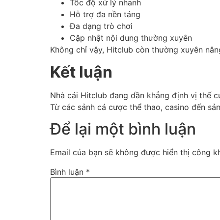
Tốc độ xử lý nhanh
Hỗ trợ đa nền tảng
Đa dạng trò chơi
Cập nhật nội dung thường xuyên
Không chỉ vậy, Hitclub còn thường xuyên nâng
Kết luận
Nhà cái Hitclub đang dần khẳng định vị thế củ
Từ các sảnh cá cược thể thao, casino đến sản
Để lại một bình luận
Email của bạn sẽ không được hiển thị công kh
Bình luận
*