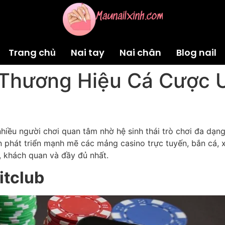
Trang chủ
Nai tay
Nai chân
Blog nail
– Thương Hiệu Cá Cược 
hiều người chơi quan tâm nhờ hệ sinh thái trò chơi đa dạ
n phát triển mạnh mẽ các mảng casino trực tuyến, bắn cá, x
t, khách quan và đầy đủ nhất.
itclub