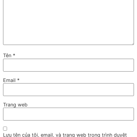
Tên
*
Email
*
Trang web
Lưu tên của tôi, email, và trang web trong trình duyệt