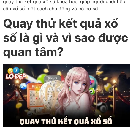
quay thử kết quả xổ số khoa học, giúp người chơi tiếp
cận xổ số một cách chủ động và có cơ sở.
Quay thử kết quả xổ
số là gì và vì sao được
quan tâm?