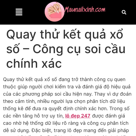
Quay thử kết quả xổ
số – Công cụ soi cầu
chính xác
Quay thử kết quả xổ số đang trở thành công cụ quen
thuộc giúp người chơi kiểm tra và đánh giá độ hiệu quả
của các phương pháp soi cầu hiện nay. Thay vì dự đoán
theo cảm tính, nhiều người lựa chọn phân tích dữ liệu
thống kê để đưa ra quyết định chính xác hơn. Trong số
các nền tảng hỗ trợ uy tín,
lô đẹp 247
được đánh giá
cao nhờ hệ thống dữ liệu rõ ràng và công cụ phân tích
dễ sử dụng. Đặc biệt, trang lô đẹp mang đến giải pháp