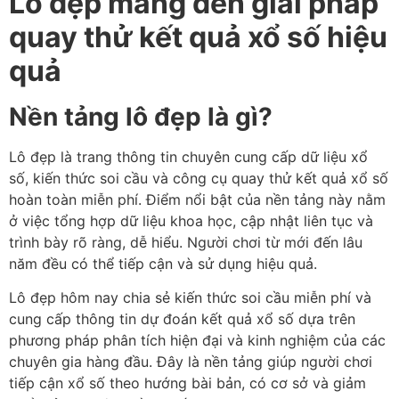
Lô đẹp mang đến giải pháp
quay thử kết quả xổ số hiệu
quả
Nền tảng lô đẹp là gì?
Lô đẹp là trang thông tin chuyên cung cấp dữ liệu xổ
số, kiến thức soi cầu và công cụ quay thử kết quả xổ số
hoàn toàn miễn phí. Điểm nổi bật của nền tảng này nằm
ở việc tổng hợp dữ liệu khoa học, cập nhật liên tục và
trình bày rõ ràng, dễ hiểu. Người chơi từ mới đến lâu
năm đều có thể tiếp cận và sử dụng hiệu quả.
Lô đẹp hôm nay chia sẻ kiến thức soi cầu miễn phí và
cung cấp thông tin dự đoán kết quả xổ số dựa trên
phương pháp phân tích hiện đại và kinh nghiệm của các
chuyên gia hàng đầu. Đây là nền tảng giúp người chơi
tiếp cận xổ số theo hướng bài bản, có cơ sở và giảm