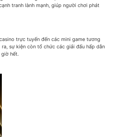
ạnh tranh lành mạnh, giúp người chơi phát
casino trực tuyến đến các mini game tương
 ra, sự kiện còn tổ chức các giải đấu hấp dẫn
giờ hết.