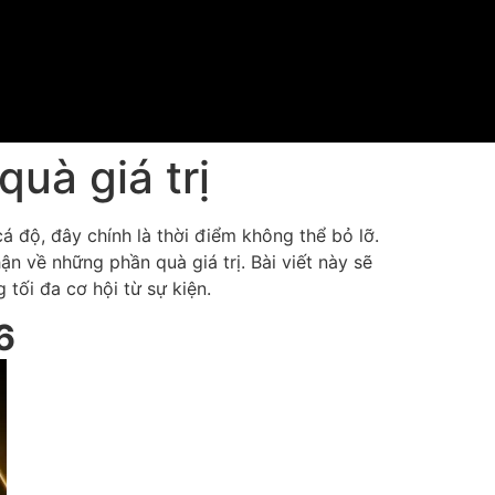
uà giá trị
độ, đây chính là thời điểm không thể bỏ lỡ.
n về những phần quà giá trị. Bài viết này sẽ
tối đa cơ hội từ sự kiện.
6