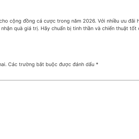
cho cộng đồng cá cược trong năm 2026. Với nhiều ưu đãi hấ
hận quà giá trị. Hãy chuẩn bị tinh thần và chiến thuật tốt
ai.
Các trường bắt buộc được đánh dấu
*