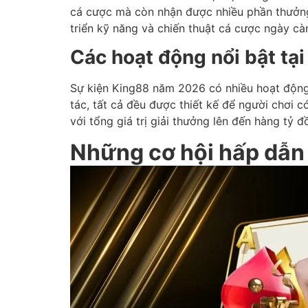
cá cược mà còn nhận được nhiều phần thưởng 
triển kỹ năng và chiến thuật cá cược ngày cà
Các hoạt động nổi bật tại
Sự kiện King88 năm 2026 có nhiều hoạt động 
tác, tất cả đều được thiết kế để người chơi 
với tổng giá trị giải thưởng lên đến hàng tỷ 
Những cơ hội hấp dẫn 