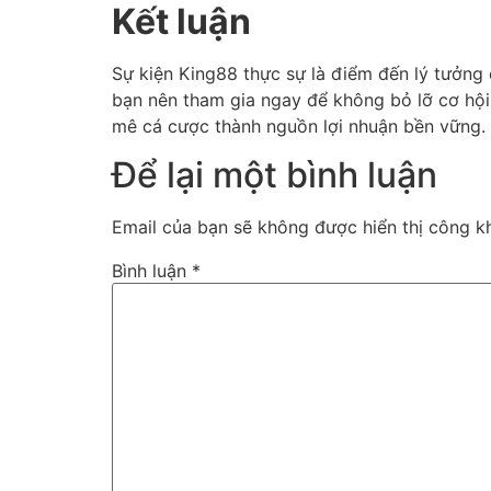
Kết luận
Sự kiện King88 thực sự là điểm đến lý tưởng 
bạn nên tham gia ngay để không bỏ lỡ cơ hội n
mê cá cược thành nguồn lợi nhuận bền vững.
Để lại một bình luận
Email của bạn sẽ không được hiển thị công kh
Bình luận
*