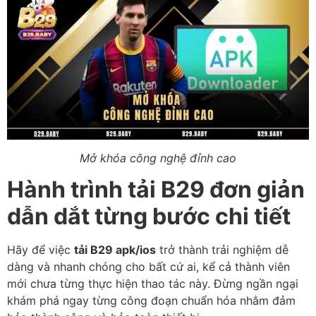
Mở khóa công nghệ đỉnh cao
Hành trình tải B29 đơn giản
dẫn dắt từng bước chi tiết
Hãy để việc
tải B29 apk/ios
trở thành trải nghiệm dễ
dàng và nhanh chóng cho bất cứ ai, kể cả thành viên
mới chưa từng thực hiện thao tác này. Đừng ngần ngại
khám phá ngay từng công đoạn chuẩn hóa nhằm đảm