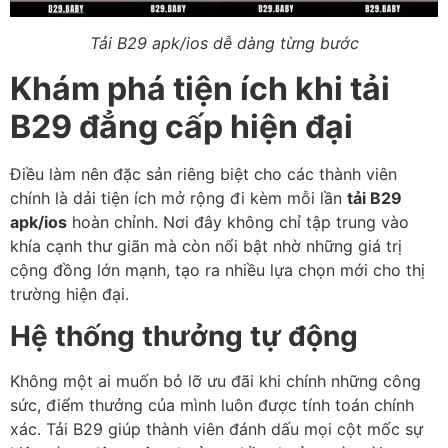
Tải B29 apk/ios dễ dàng từng bước
Khám phá tiện ích khi tải
B29 đẳng cấp hiện đại
Điều làm nên đặc sản riêng biệt cho các thành viên
chính là dải tiện ích mở rộng đi kèm mỗi lần
tải B29
apk/ios
hoàn chỉnh. Nơi đây không chỉ tập trung vào
khía cạnh thư giãn mà còn nổi bật nhờ những giá trị
cộng đồng lớn mạnh, tạo ra nhiều lựa chọn mới cho thị
trường hiện đại.
Hệ thống thưởng tự động
Không một ai muốn bỏ lỡ ưu đãi khi chính những công
sức, điểm thưởng của mình luôn được tính toán chính
xác. Tải B29 giúp thành viên đánh dấu mọi cột mốc sự