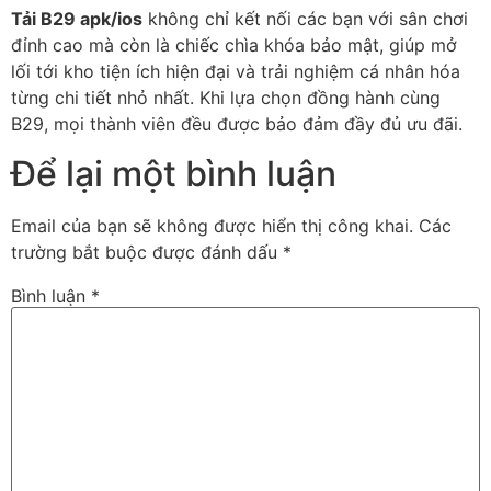
Tải B29 apk/ios
không chỉ kết nối các bạn với sân chơi
đỉnh cao mà còn là chiếc chìa khóa bảo mật, giúp mở
lối tới kho tiện ích hiện đại và trải nghiệm cá nhân hóa
từng chi tiết nhỏ nhất. Khi lựa chọn đồng hành cùng
B29, mọi thành viên đều được bảo đảm đầy đủ ưu đãi.
Để lại một bình luận
Email của bạn sẽ không được hiển thị công khai.
Các
trường bắt buộc được đánh dấu
*
Bình luận
*