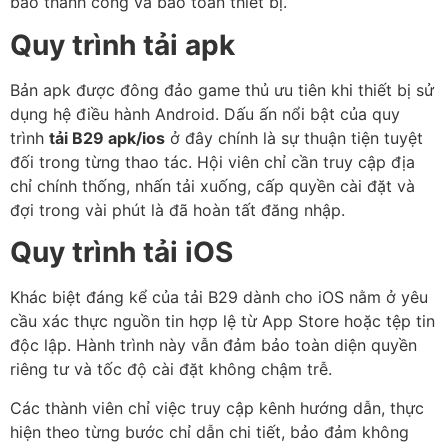
bảo thành công và bảo toàn thiết bị.
Quy trình tải apk
Bản apk được đông đảo game thủ ưu tiên khi thiết bị sử
dụng hệ điều hành Android. Dấu ấn nổi bật của quy
trình
tải B29 apk/ios
ở đây chính là sự thuận tiện tuyệt
đối trong từng thao tác. Hội viên chỉ cần truy cập địa
chỉ chính thống, nhấn tải xuống, cấp quyền cài đặt và
đợi trong vài phút là đã hoàn tất đăng nhập.
Quy trình tải iOS
Khác biệt đáng kể của tải B29 dành cho iOS nằm ở yêu
cầu xác thực nguồn tin hợp lệ từ App Store hoặc tệp tin
độc lập. Hành trình này vẫn đảm bảo toàn diện quyền
riêng tư và tốc độ cài đặt không chậm trễ.
Các thành viên chỉ việc truy cập kênh hướng dẫn, thực
hiện theo từng bước chỉ dẫn chi tiết, bảo đảm không