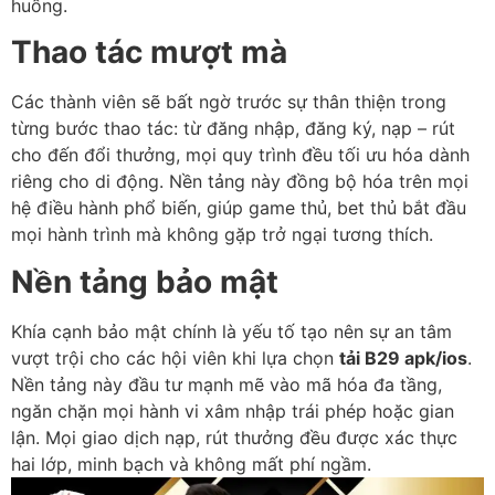
huống.
Thao tác mượt mà
Các thành viên sẽ bất ngờ trước sự thân thiện trong
từng bước thao tác: từ đăng nhập, đăng ký, nạp – rút
cho đến đổi thưởng, mọi quy trình đều tối ưu hóa dành
riêng cho di động. Nền tảng này đồng bộ hóa trên mọi
hệ điều hành phổ biến, giúp game thủ, bet thủ bắt đầu
mọi hành trình mà không gặp trở ngại tương thích.
Nền tảng bảo mật
Khía cạnh bảo mật chính là yếu tố tạo nên sự an tâm
vượt trội cho các hội viên khi lựa chọn
tải B29 apk/ios
.
Nền tảng này đầu tư mạnh mẽ vào mã hóa đa tầng,
ngăn chặn mọi hành vi xâm nhập trái phép hoặc gian
lận. Mọi giao dịch nạp, rút thưởng đều được xác thực
hai lớp, minh bạch và không mất phí ngầm.