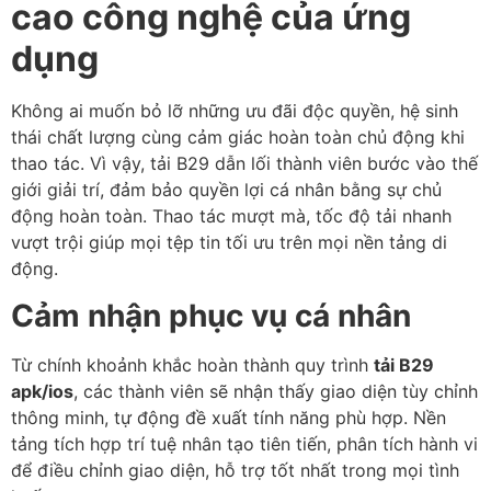
cao công nghệ của ứng
dụng
Không ai muốn bỏ lỡ những ưu đãi độc quyền, hệ sinh
thái chất lượng cùng cảm giác hoàn toàn chủ động khi
thao tác. Vì vậy, tải B29 dẫn lối thành viên bước vào thế
giới giải trí, đảm bảo quyền lợi cá nhân bằng sự chủ
động hoàn toàn. Thao tác mượt mà, tốc độ tải nhanh
vượt trội giúp mọi tệp tin tối ưu trên mọi nền tảng di
động.
Cảm nhận phục vụ cá nhân
Từ chính khoảnh khắc hoàn thành quy trình
tải B29
apk/ios
, các thành viên sẽ nhận thấy giao diện tùy chỉnh
thông minh, tự động đề xuất tính năng phù hợp. Nền
tảng tích hợp trí tuệ nhân tạo tiên tiến, phân tích hành vi
để điều chỉnh giao diện, hỗ trợ tốt nhất trong mọi tình