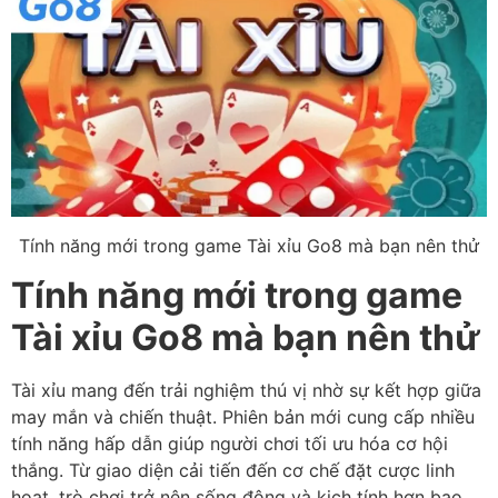
Tính năng mới trong game Tài xỉu Go8 mà bạn nên thử
Tính năng mới trong game
Tài xỉu Go8 mà bạn nên thử
Tài xỉu mang đến trải nghiệm thú vị nhờ sự kết hợp giữa
may mắn và chiến thuật. Phiên bản mới cung cấp nhiều
tính năng hấp dẫn giúp người chơi tối ưu hóa cơ hội
thắng. Từ giao diện cải tiến đến cơ chế đặt cược linh
hoạt, trò chơi trở nên sống động và kịch tính hơn bao