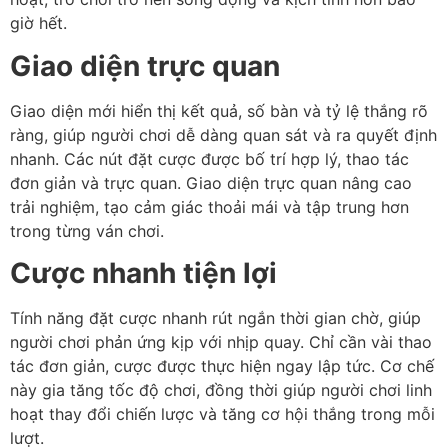
giờ hết.
Giao diện trực quan
Giao diện mới hiển thị kết quả, số bàn và tỷ lệ thắng rõ
ràng, giúp người chơi dễ dàng quan sát và ra quyết định
nhanh. Các nút đặt cược được bố trí hợp lý, thao tác
đơn giản và trực quan. Giao diện trực quan nâng cao
trải nghiệm, tạo cảm giác thoải mái và tập trung hơn
trong từng ván chơi.
Cược nhanh tiện lợi
Tính năng đặt cược nhanh rút ngắn thời gian chờ, giúp
người chơi phản ứng kịp với nhịp quay. Chỉ cần vài thao
tác đơn giản, cược được thực hiện ngay lập tức. Cơ chế
này gia tăng tốc độ chơi, đồng thời giúp người chơi linh
hoạt thay đổi chiến lược và tăng cơ hội thắng trong mỗi
lượt.