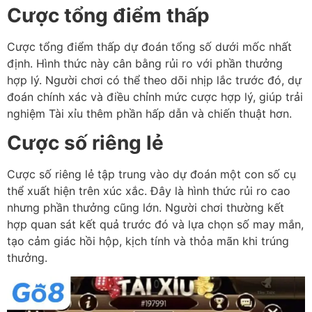
Cược tổng điểm thấp
Cược tổng điểm thấp dự đoán tổng số dưới mốc nhất
định. Hình thức này cân bằng rủi ro với phần thưởng
hợp lý. Người chơi có thể theo dõi nhịp lắc trước đó, dự
đoán chính xác và điều chỉnh mức cược hợp lý, giúp trải
nghiệm Tài xỉu thêm phần hấp dẫn và chiến thuật hơn.
Cược số riêng lẻ
Cược số riêng lẻ tập trung vào dự đoán một con số cụ
thể xuất hiện trên xúc xắc. Đây là hình thức rủi ro cao
nhưng phần thưởng cũng lớn. Người chơi thường kết
hợp quan sát kết quả trước đó và lựa chọn số may mắn,
tạo cảm giác hồi hộp, kịch tính và thỏa mãn khi trúng
thưởng.